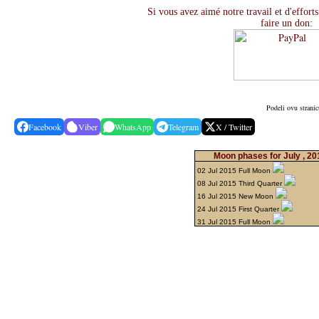
Si vous avez aimé notre travail et d'efforts
faire un don:
Podeli ovu stranic
Facebook
Viber
WhatsApp
Telegram
X / Twitter
Moon phases for July , 2
02 Jul 2015 Full Moon
08 Jul 2015 Third Quarter
16 Jul 2015 New Moon
24 Jul 2015 First Quarter
31 Jul 2015 Full Moon