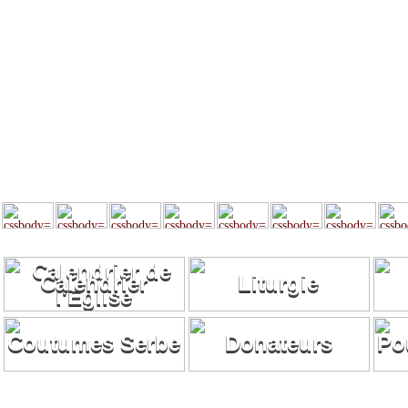
Calendrier
Liturgie
Coutumes Serbe
Donateurs
Po