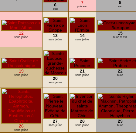
7
8
6
poisson
eau
eau
12
15
13
14
sans jeûne
huile et vin
sans jeûne
sans jeûne
19
21
22
sans jeûne
sans jeûne
huile
20
sans jeûne
27
28
29
26
sans jeûne
sans jeûne
huile
sans jeûne