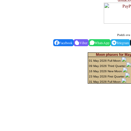
donació
Podeli ovu 
Facebook
Viber
WhatsApp
Telegram
Moon phases for May
01 May 2026 Full Moon
09 May 2026 Third Quarter
16 May 2026 New Moon
23 May 2026 First Quarter
31 May 2026 Full Moon