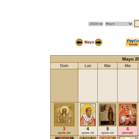
Mayo
Mayo 2
Dom
Lun
Mar
Mie
3
4
5
6
ayuno sin
ayuno sin
ayuno sin
pescado