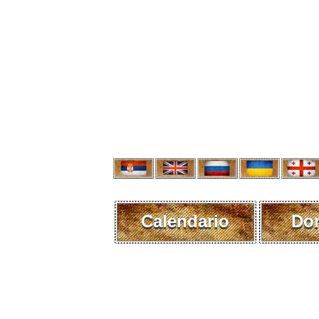
Calendario
Do