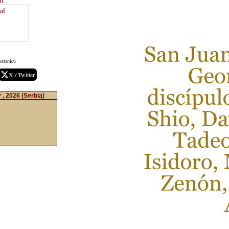
n:
stranicu
X / Twitter
 , 2026
(Serbia)