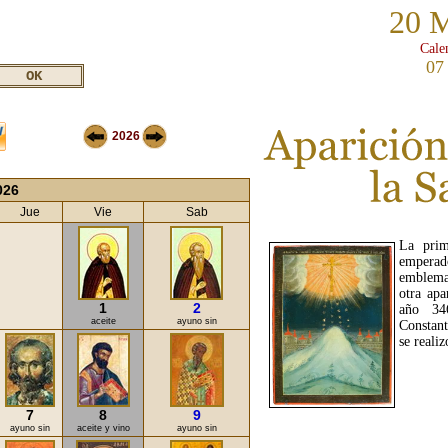
20 
Cale
07
2026
026
Jue
Vie
Sab
La prim
emperad
emblema
otra apa
1
2
año 34
aceite
ayuno sin
Constant
se realiz
7
8
9
ayuno sin
aceite y vino
ayuno sin