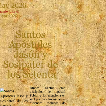
May 2026
ndario juliano:
 Apr 2026
Ambos Santos eran
discípulos del apóstol
Pablo, y los menciona en
su Epístola a los romanos,
diciendo: “Saludos de