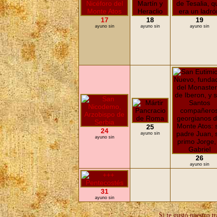
17
18
19
ayuno sin
ayuno sin
ayuno sin
25
24
ayuno sin
ayuno sin
26
ayuno sin
31
ayuno sin
Si te gustó nuestro t