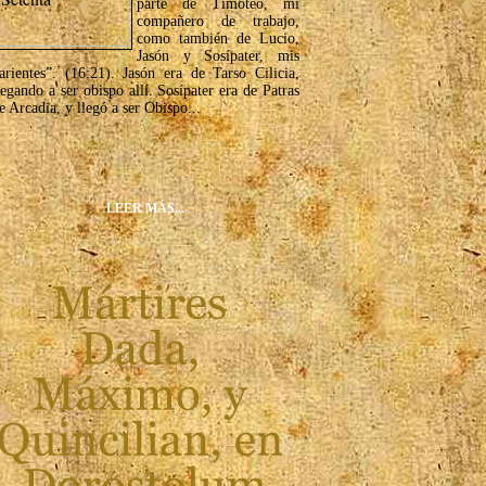
parte de Timoteo, mi
compañero de trabajo,
como también de Lucio,
Jasón y Sosípater, mis
arientes”. (16:21). Jasón era de Tarso Cilicia,
legando a ser obispo allí. Sosípater era de Patras
e Arcadia, y llegó a ser Obispo...
LEER MÁS...