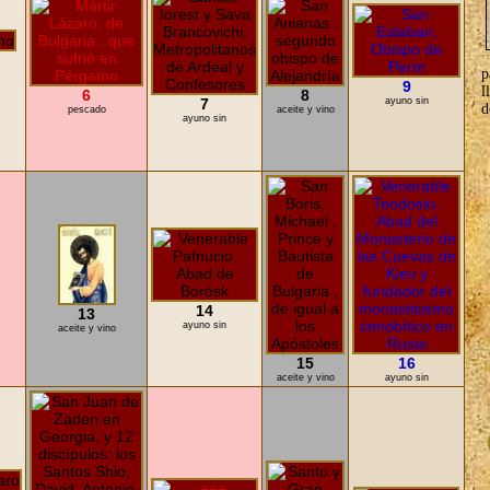
p
9
l
6
8
7
ayuno sin
d
pescado
aceite y vino
ayuno sin
14
13
ayuno sin
aceite y vino
15
16
aceite y vino
ayuno sin