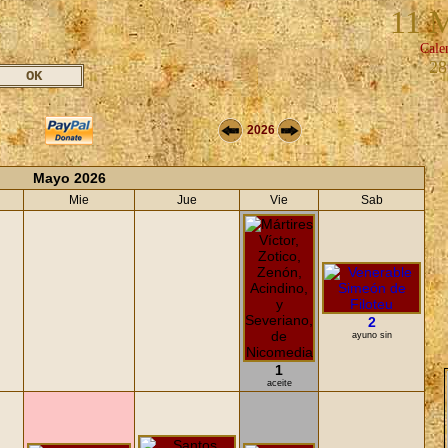
11 
Cale
28
2026
Mayo 2026
Mie
Jue
Vie
Sab
2
ayuno sin
1
aceite