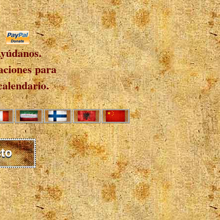
yúdanos.
ciones para
calendario.
to