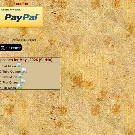
donación:
Podeli ovu stranicu
X / Twitter
phases for May , 2026
(Serbia)
6 Full Moon
 Third Quarter
26 New Moon
 First Quarter
6 Full Moon