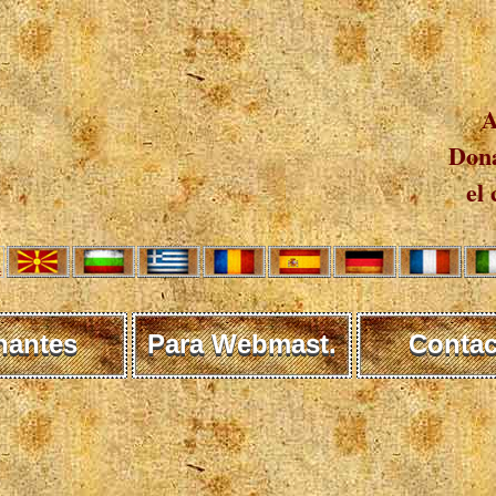
A
Dona
el 
nantes
Para Webmast.
Contac