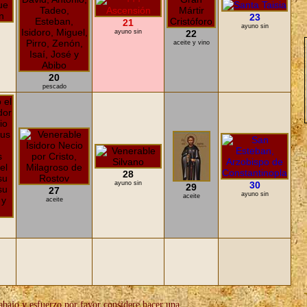
23
21
ayuno sin
ayuno sin
22
aceite y vino
20
pescado
28
ayuno sin
30
29
27
ayuno sin
aceite
aceite
rabajo y esfuerzo por favor considere hacer una