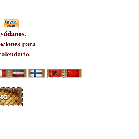
yúdanos.
ciones para
calendario.
to