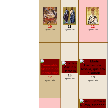
10
11
12
ayuno sin
ayuno sin
ayuno sin
18
17
19
ayuno sin
ayuno sin
ayuno sin