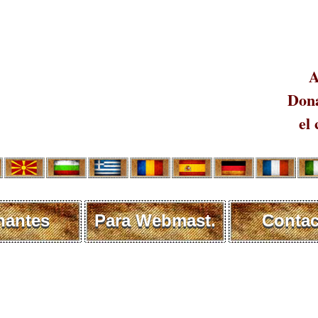
A
Dona
el 
nantes
Para Webmast.
Contac