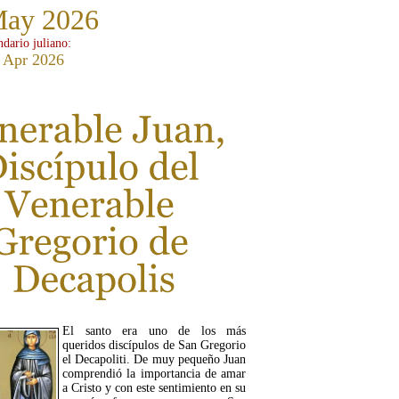
May 2026
ndario juliano:
 Apr 2026
El santo era uno de los más
queridos discípulos de San Gregorio
el Decapoliti. De muy pequeño Juan
comprendió la importancia de amar
a Cristo y con este sentimiento en su