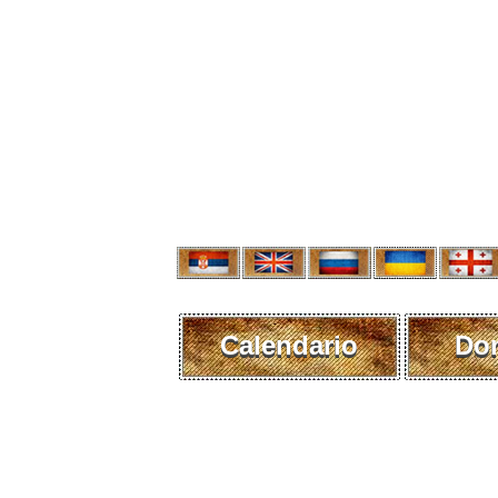
Calendario
Do