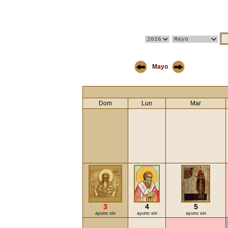
Mayo
Dom
Lun
Mar
3
4
5
ayuno sin
ayuno sin
ayuno sin