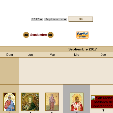
Septiembre
Septiembre 2017
Dom
Lun
Mar
Mie
Jue
7