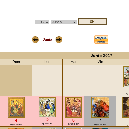
Junio
Junio 2017
Dom
Lun
Mar
Mie
ay
5
6
4
7
ayuno sin
ayuno sin
ayuno sin
ayuno sin
ay