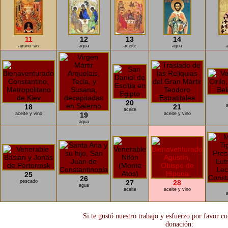
11
12
13
14
ayuno sin
agua
aceite
agua
20
18
21
aceite
aceite y vino
19
aceite y vino
agua
25
26
pescado
27
28
agua
aceite
aceite y vino
Si te gustó nuestro trabajo y esfuerzo por favor c
donación: