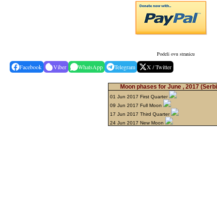
Podeli ovu stranicu
Facebook
Viber
WhatsApp
Telegram
X / Twitter
Moon phases for June , 2017
(Serbi
01 Jun 2017 First Quarter
09 Jun 2017 Full Moon
17 Jun 2017 Third Quarter
24 Jun 2017 New Moon