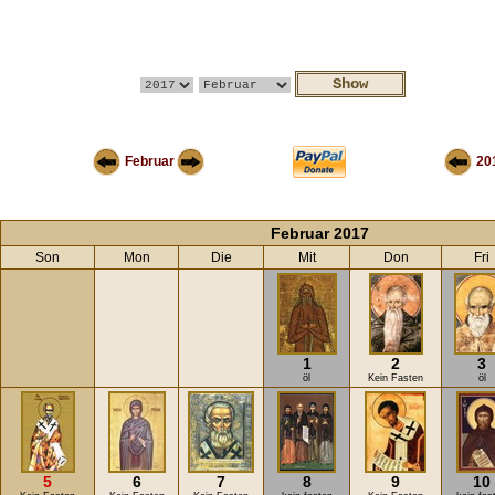
Februar
20
Februar 2017
Son
Mon
Die
Mit
Don
Fri
1
2
3
öl
Kein Fasten
öl
5
6
7
8
9
10