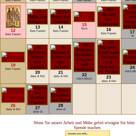
Kein Fasten
Kein Fasten
Kein Fasten
kein fasten
Kein Fasten
kein fas
15
13
14
fisch
16
12
Kein Fasten
Kein Fasten
17
Kein Fasten
Kein Fasten
öl
19
24
Kein Fasten
20
21
milch.&f
22
dairy & fish
dairy & fish
23
milch.&fisch
dairy & fish
26
28
27
dairy & fish
ohne öl
ohne öl
Wenn Sie unsere Arbeit und Mühe gefiel erwägen Sie bitte 
Spende machen: