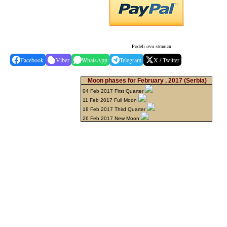
Podeli ovu stranicu
Facebook
Viber
WhatsApp
Telegram
X / Twitter
Moon phases for February , 2017
(Serbia)
04 Feb 2017 First Quarter
11 Feb 2017 Full Moon
18 Feb 2017 Third Quarter
26 Feb 2017 New Moon