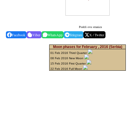
Podeli ovu stranicu
Facebook
Viber
WhatsApp
Telegram
X / Twitter
Moon phases for February , 2016
(Serbia)
01 Feb 2016 Third Quarter
08 Feb 2016 New Moon
15 Feb 2016 First Quarter
22 Feb 2016 Full Moon