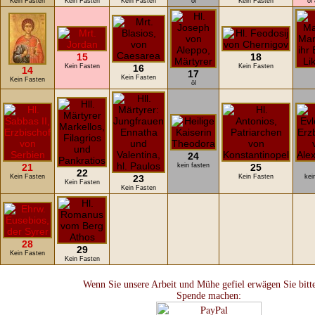
Kein Fasten
Kein Fasten
Kein Fasten
öl
Kein Fasten
öl
15
18
Kein Fasten
16
Kein Fasten
14
17
Kein Fasten
Kein Fasten
öl
24
21
kein fasten
25
22
Kein Fasten
23
Kein Fasten
kei
Kein Fasten
Kein Fasten
28
29
Kein Fasten
Kein Fasten
Wenn Sie unsere Arbeit und Mühe gefiel erwägen Sie bitte
Spende machen: