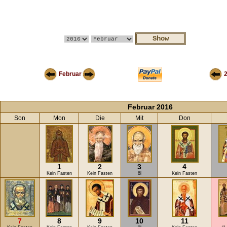
Februar
Februar 2016
Son
Mon
Die
Mit
Don
1
2
3
4
Kein Fasten
Kein Fasten
öl
Kein Fasten
7
8
9
10
11