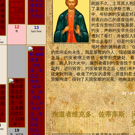
此前不久，土耳其人包
了基督改信伊斯兰教
中。年轻的约安越是对
前表白自己的基督信仰
约安斥责他们背叛基督
12
13
约安，声称约安早先信
鱼
fast-free
遭到了毒打，并被投入
1
带出去毒打，但是约安
free
地对他的施刑者说：“
的世间走向永生。我是基督的仆人，我追随基
之后，约安被绑上铁链，被带到焚烧处。看
里，跃入到大火中。施刑者看到约安喜悦于
宣判，进行斩首。约安被斩首之后，他们将
徒来到刑场，收敛了约安的遗骨，并送到君
荣耀殉道，得到了天国荣耀的冠冕。他殉道
READ M
殉道者维克多、佐蒂库斯、
8
free
19
酒、油可食