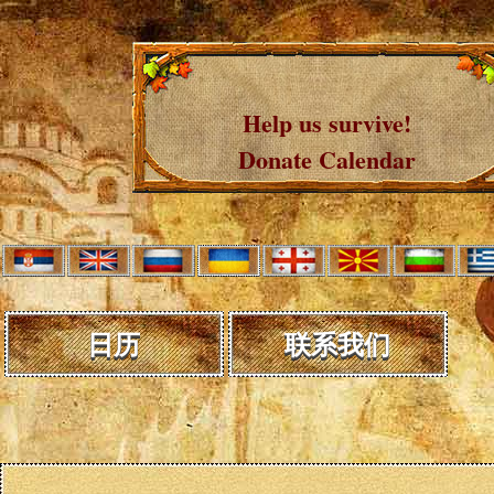
Help us survive!
Donate Calendar
日历
联系我们