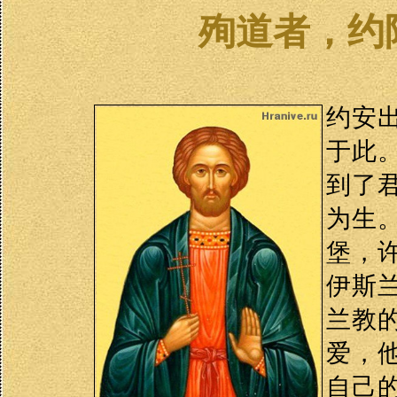
殉道者，约
约安
于此
到了
为生
堡，
伊斯
兰教
爱，
自己