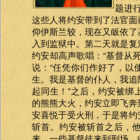
题进
这些人将约安带到了法官面
仰伊斯兰较，现在又皈依了
入到监狱中。第二天就是复
约安却高声歌唱：“基督从
说：“任凭你们作好了，以
生。我是基督的仆人，我追
起同生！”之后，约安被绑
的熊熊大火，约安立即飞奔
安喜悦于受火刑，于是将约
斩首。约安被斩首之后，
来，一些基督徒来到刑场，