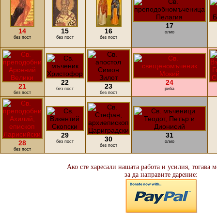
17
14
15
16
олио
без пост
без пост
без пост
22
24
21
23
без пост
риба
без пост
без пост
29
31
30
28
без пост
олио
без пост
без пост
Ако сте харесали нашата работа и усилия, тогава 
за да направите дарение: