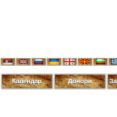
Календар
Донори
За