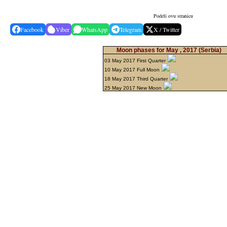
Podeli ovu stranicu
Facebook
Viber
WhatsApp
Telegram
X / Twitter
Moon phases for May , 2017
(Serbia)
03 May 2017 First Quarter
10 May 2017 Full Moon
18 May 2017 Third Quarter
25 May 2017 New Moon