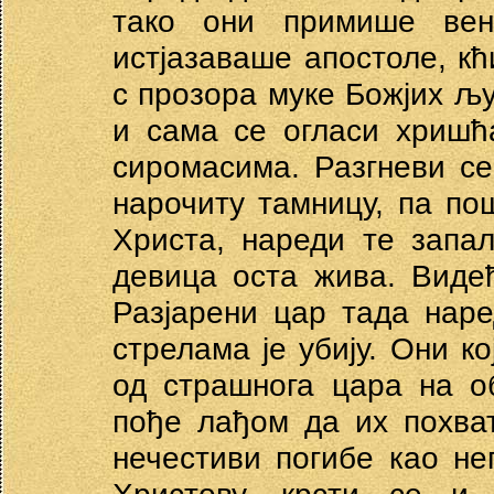
тако они примише вен
истјазаваше апостоле, к
с прозора муке Божјих љу
и сама се огласи хришћ
сиромасима. Разгневи се 
нарочиту тамницу, па по
Христа, нареди те запа
девица оста жива. Видећ
Разјарени цар тада нар
стрелама је убију. Они к
од страшнога цара на о
пође лађом да их похват
нечестиви погибе као н