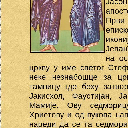
Јасон
апост
Први
еписк
икони
Јева
на о
цркву у име светог Сте
неке незнабошце за цр
тамницу где беху затвор
Јакисхол, Фаустијан, Ј
Мамије. Ову седмори
Христову и од вукова на
нареди да се та седмори