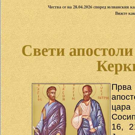
Чества се на 28.04.2026 според юлианския ка
Вижте как
Свети апостоли 
Керк
Прва
апост
цара
Соси
16, 2