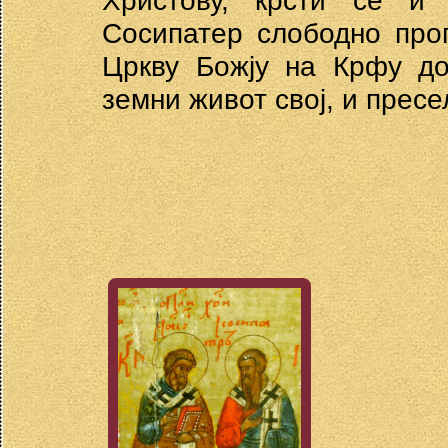
Христову, крсти се и
Сосипатер слободно про
Цркву Божју на Крфу до
земни живот свој, и прес