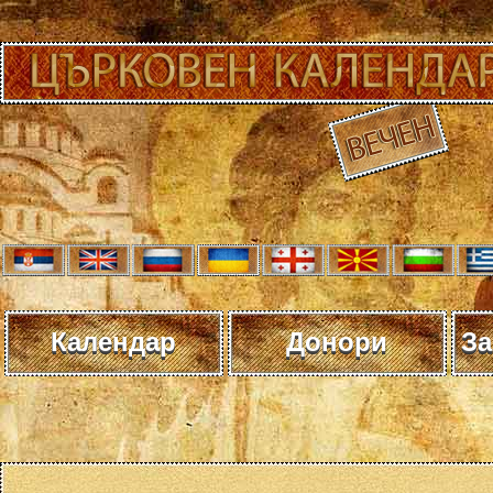
Календар
Донори
За