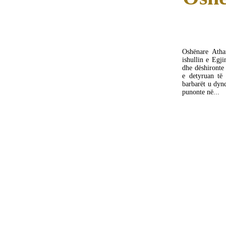
Oshënare Atha
ishullin e Egji
dhe dëshironte 
e detyruan të 
barbarët u dynd
punonte në...