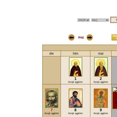
maj
die
hën
mar
1
2
Asnjë agjërim
Asnjë agjërim
7
8
9
Asnjë agjërim
Asnjë agjërim
Asnjë agjërim