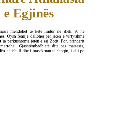
e Egjinës
nasia mendohet të ketë lindur në shek. 9, në
nës. Qysh fëmijë dallohej për jetën e virtytshme
t’ia përkushtonte jetën e saj Zotit. Por, prindërit
martohej. Gjashtëmbëdhjetë ditë pas martesës,
ën në ishull dhe i masakruan të shoqin, i cili po
MË SHUMË