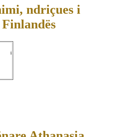
imi, ndriçues i
Finlandës
nare Athanasia