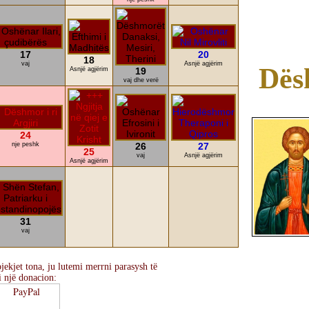
17
20
18
vaj
Asnjë agjërim
Dës
Asnjë agjërim
19
vaj dhe verë
24
nje peshk
26
27
25
vaj
Asnjë agjërim
Asnjë agjërim
31
vaj
ekjet tona, ju lutemi merrni parasysh të
i një donacion: