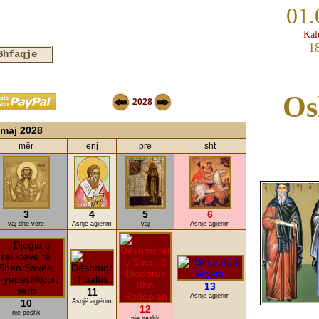
01.
Kal
1
Os
2028
maj 2028
mër
enj
pre
sht
3
4
5
6
vaj dhe verë
Asnjë agjërim
vaj
Asnjë agjërim
13
11
Asnjë agjërim
10
Asnjë agjërim
12
nje peshk
nje peshk