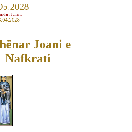
05.2028
endari Julian:
8.04.2028
hënar Joani e
Nafkrati