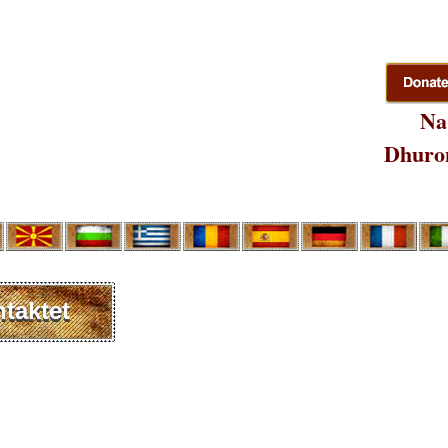
Na
Dhuron
taktet