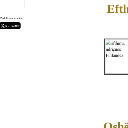
Efth
Podeli ovu stranicu
X / Twitter
Oshë