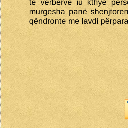
të verbërve iu kthye përs
murgesha panë shenjtoren,
qëndronte me lavdi përpara