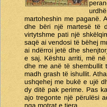
pera
urdhë
martoheshin me paganë. Aj
dhe bëri një martesë të d
virtytshme pati një shkëlq
saqë ai vendosi të bëhej m
ai ndërroi jetë dhe shenjto
e saj. Kështu arriti, më n
dhe me anë të shembullit t
madh grash të ishullit. Ath
ushqehej me bukë e ujë dh
dy ditë pak perime. Pas k
ajo tregonte një përulësi 
nga motrat e tjera.