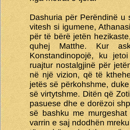
Dashuria për Perëndinë u 
vitesh si igumene, Athana
për të bërë jetën hezikaste
quhej Matthe. Kur ask
Konstandinopojë, ku jetoi
ruajtur nostalgjinë për jet
në një vizion, që të kthehej
jetës së përkohshme, duke
së virtytshme. Ditën që Zoti
pasuese dhe e dorëzoi shpir
së bashku me murgeshat e 
varrin e saj ndodhën mrekul