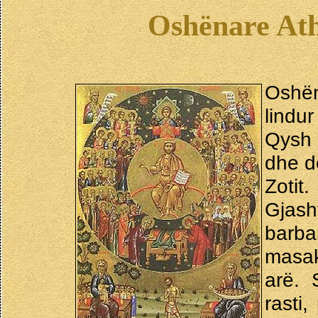
Oshënare Ath
Oshë
lindu
Qysh 
dhe dë
Zotit.
Gjas
barb
masak
arë. 
rasti