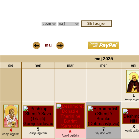
maj
maj 2025
die
hën
mar
mër
enj
1
Asnjë agjë
8
5
7
4
6
Asnjë agjë
Asnjë agjërim
vaj dhe verë
Asnjë agjërim
Asnjë agjërim