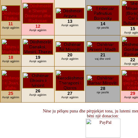
13
11
14
12
Asnjë agjërim
Asnjë agjërim
nje peshk
15
Asnjë agjërim
Asnjë agjë
20
21
18
19
Asnjë agjërim
vaj dhe verë
22
Asnjë agjërim
Asnjë agjërim
Asnjë agjë
28
26
25
27
nje peshk
29
Asnjë agjërim
Asnjë agjërim
Asnjë agjërim
Asnjë agjë
Nëse ju pëlqeu puna dhe përpjekjet tona, ju lutemi mer
bëni një donacion: