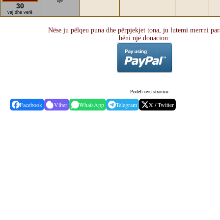
ujë
30
vaj dhe verë
Nëse ju pëlqeu puna dhe përpjekjet tona, ju lutemi merrni par
bëni një donacion:
Podeli ovu stranicu
Facebook
Viber
WhatsApp
Telegram
X / Twitter