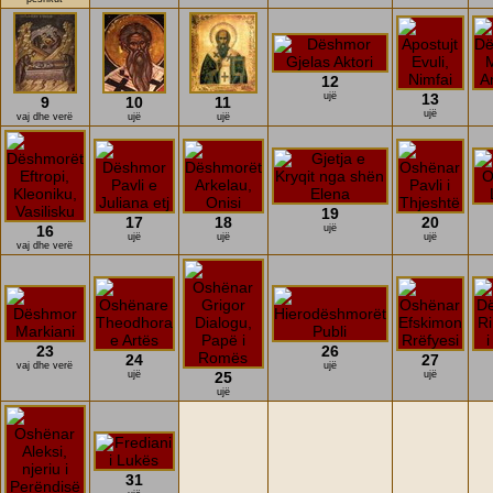
12
ujë
13
9
10
11
ujë
vaj dhe verë
ujë
ujë
19
17
18
20
16
ujë
ujë
ujë
ujë
vaj dhe verë
23
26
24
27
vaj dhe verë
ujë
ujë
25
ujë
ujë
31