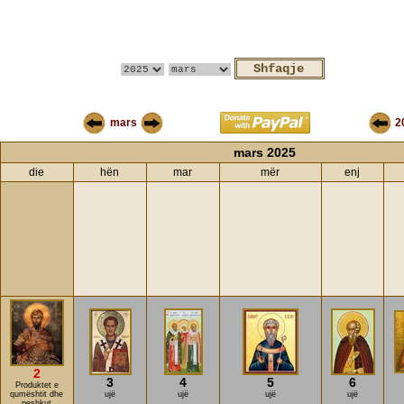
mars
2
mars 2025
die
hën
mar
mër
enj
2
3
4
5
6
Produktet e
qumështit dhe
ujë
ujë
ujë
ujë
peshkut