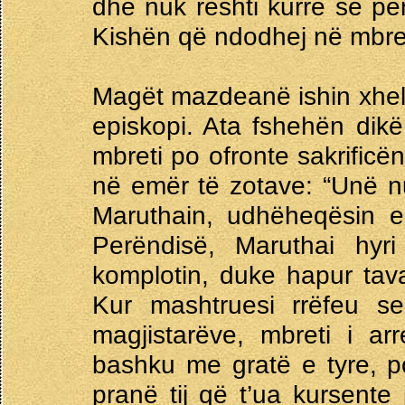
dhe nuk reshti kurrë së pë
Kishën që ndodhej në mbre
Magët mazdeanë ishin xhel
episkopi. Ata fshehën dikë 
mbreti po ofronte sakrificë
në emër të zotave: “Unë nu
Maruthain, udhëheqësin e 
Perëndisë, Maruthai hyr
komplotin, duke hapur tavan
Kur mashtruesi rrëfeu se
magjistarëve, mbreti i arr
bashku me gratë e tyre, p
pranë tij që t’ua kursente