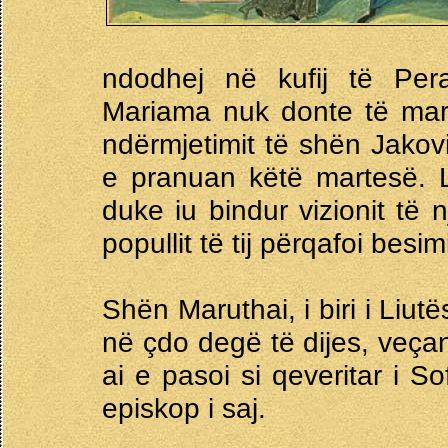
ndodhej në kufij të Pe
Mariama nuk donte të mar
ndërmjetimit të shën Jakovit
e pranuan këtë martesë. L
duke iu bindur vizionit të 
popullit të tij përqafoi besim
Shën Maruthai, i biri i Liutë
në çdo degë të dijes, veçanë
ai e pasoi si qeveritar i 
episkop i saj.