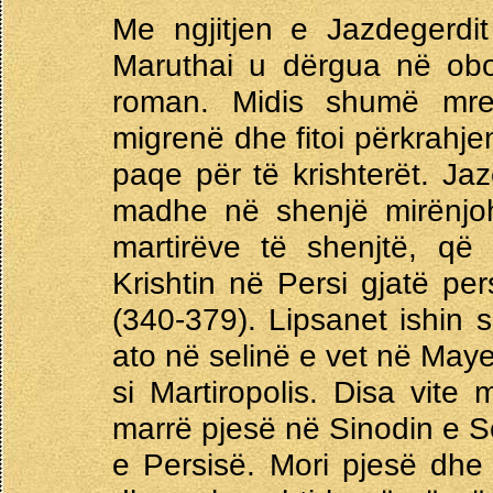
Me ngjitjen e Jazdegerdit
Maruthai u dërgua në obor
roman. Midis shumë mrek
migrenë dhe fitoi përkrahjen 
paqe për të krishterët. Jaz
madhe në shenjë mirënjohj
martirëve të shenjtë, që
Krishtin në Persi gjatë per
(340-379). Lipsanet ishin 
ato në selinë e vet në Mayer
si Martiropolis. Disa vite
marrë pjesë në Sinodin e Sel
e Persisë. Mori pjesë dhe 