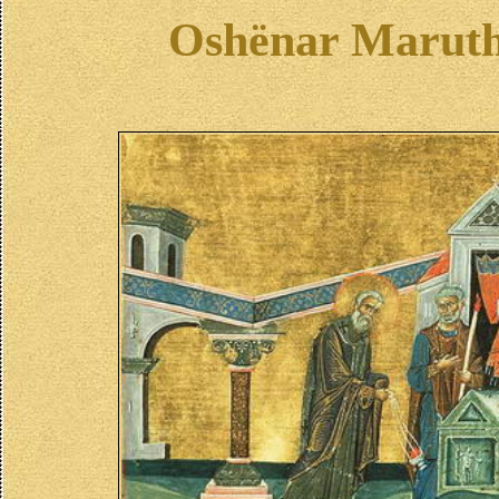
Oshënar Marutha