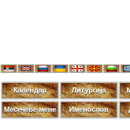
Календар
Литургија
Месечеве мене
Именослов