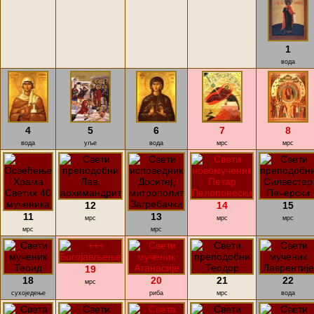
1
вода
4
5
6
7
8
вода
уље
вода
мрс
мрс
12
14
15
11
13
мрс
мрс
мрс
мрс
мрс
19
18
20
21
22
мрс
сухоједење
риба
мрс
вода