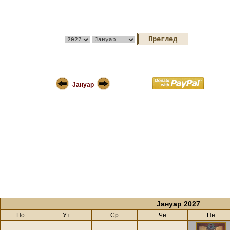
Јануар
Јануар 2027
По
Ут
Ср
Че
Пе