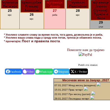
25
27
28
26
мрс
риба
мрс
мрс
29
уље
* Уколико славите славу за време поста, тога дана, дозвољена је и риба.
* Уколико ваша слава пада у среду или петак, трпеза је обавезно посна.
Пост и правила поста
* прочитајте:
Помозите нам да трајемо
Podeli ovu stranicu
Facebook
Viber
WhatsApp
Telegram
X / Twitter
Месечеве мене за Јануар , 2027
07.01.2027 Млад месец (младина)
15.01.2027 Прва четврт
22.01.2027 Пун месец (уштап)
29.01.2027 Последња четврт