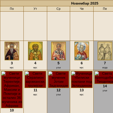
Новембар 2025
По
Ут
Ср
Че
Пе
3
4
5
6
7
мрс
мрс
уље
мрс
вода
14
11
12
13
уље
мрс
уље
мрс
10