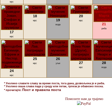
мрс
18
20
19
мрс
мрс
21
вода
риба
17
мрс
25
26
27
28
мрс
уље
мрс
вода
24
мрс
* Уколико славите славу за време поста, тога дана, дозвољена је и риба.
* Уколико ваша слава пада у среду или петак, трпеза је обавезно посна.
Пост и правила поста
* прочитајте:
Помозите нам да трајемо