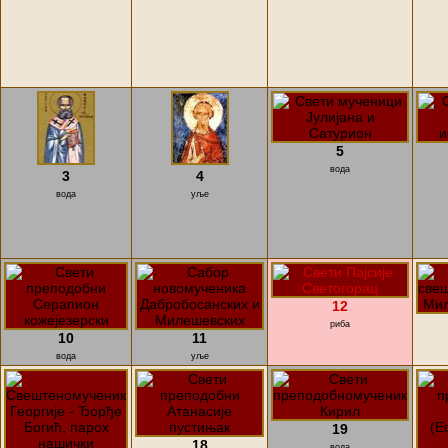
5
вода
3
4
вода
уље
12
риба
10
11
вода
уље
19
18
вода