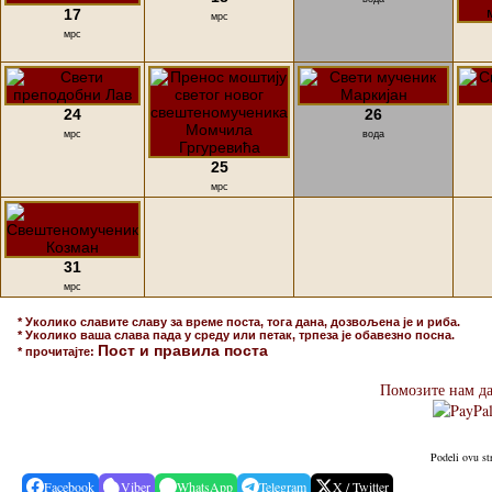
17
мрс
мрс
24
26
мрс
вода
25
мрс
31
мрс
* Уколико славите славу за време поста, тога дана, дозвољена је и риба.
* Уколико ваша слава пада у среду или петак, трпеза је обавезно посна.
Пост и правила поста
* прочитајте:
Помозите нам да
Podeli ovu st
Facebook
Viber
WhatsApp
Telegram
X / Twitter