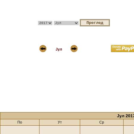
Јул
Јул 201
По
Ут
Ср