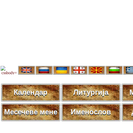
Календар
Литургија
Месечеве мене
Именослов