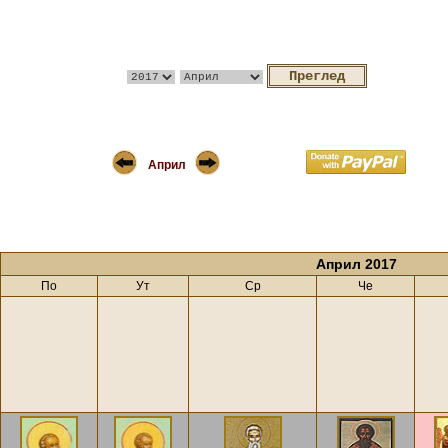
Април
Април 2017
По
Ут
Ср
Че