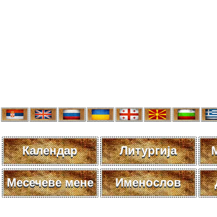
Календар
Литургија
Месечеве мене
Именослов