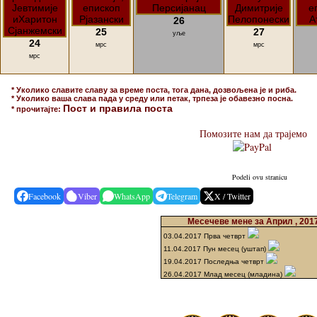
26
25
27
уље
24
мрс
мрс
мрс
* Уколико славите славу за време поста, тога дана, дозвољена је и риба.
* Уколико ваша слава пада у среду или петак, трпеза је обавезно посна.
Пост и правила поста
* прочитајте:
Помозите нам да трајемо
Podeli ovu stranicu
Facebook
Viber
WhatsApp
Telegram
X / Twitter
Месечеве мене за Април , 201
03.04.2017 Прва четврт
11.04.2017 Пун месец (уштап)
19.04.2017 Последња четврт
26.04.2017 Млад месец (младина)