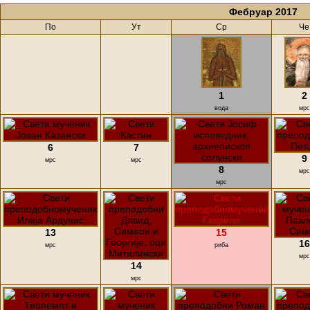
Фебруар 2017
По
Ут
Ср
Че
1
2
вода
мрс
6
7
9
мрс
мрс
8
мрс
мрс
13
15
16
мрс
риба
мрс
14
мрс