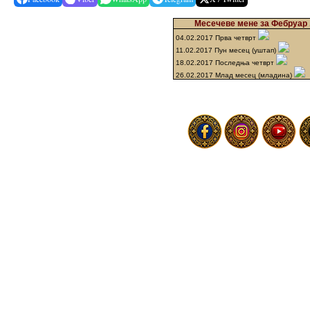
Месечеве мене за Фебруар 
04.02.2017 Прва четврт
11.02.2017 Пун месец (уштап)
18.02.2017 Последња четврт
26.02.2017 Млад месец (младина)