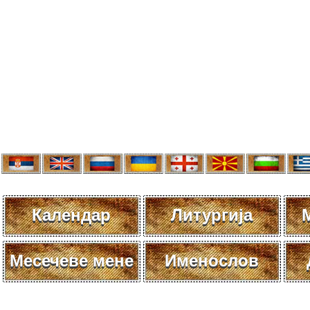
Календар
Литургија
Месечеве мене
Именослов