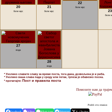
22
20
21
бели мрс
23
бели мрс
бели мрс
бели 
27
вода
28
вода
* Уколико славите славу за време поста, тога дана, дозвољена је и риба.
* Уколико ваша слава пада у среду или петак, трпеза је обавезно посна.
Пост и правила поста
* прочитајте:
Помозите нам да траје
Podeli ovu stranicu
Facebook
Viber
WhatsApp
Telegram
X / Twitter