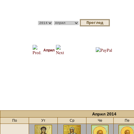
Април
Април 2014
По
Ут
Ср
Че
Пе