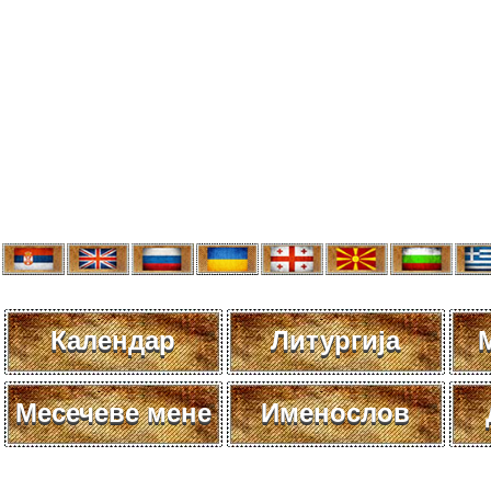
Календар
Литургија
Месечеве мене
Именослов