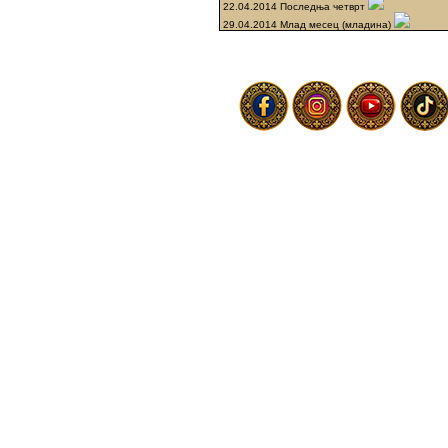
22.04.2014 Последња четврт
29.04.2014 Млад месец (младина)