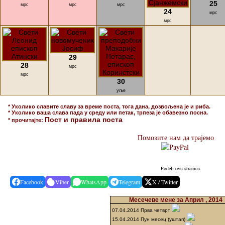
25
мрс
мрс
мрс
24
мрс
мрс
29
28
мрс
мрс
30
уље
* Уколико славите славу за време поста, тога дана, дозвољена је и риба.
* Уколико ваша слава пада у среду или петак, трпеза је обавезно посна.
Пост и правила поста
* прочитајте:
Помозите нам да трајемо
Podeli ovu stranicu
Facebook
Viber
WhatsApp
Telegram
X / Twitter
Месечеве мене за Април , 2014
07.04.2014 Прва четврт
15.04.2014 Пун месец (уштап)