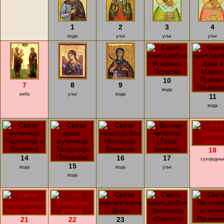
1
2
3
4
вода
уље
уље
уље
10
7
8
9
вода
риба
уље
вода
11
вода
18
14
16
17
сухоједењ
15
вода
вода
уље
вода
21
22
23