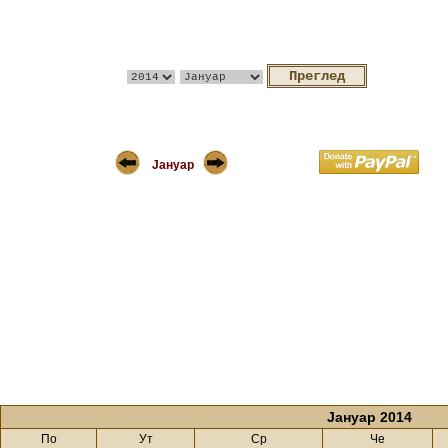
Јануар
Јануар 2014
По
Ут
Ср
Че