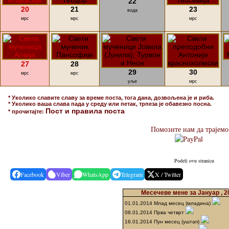
22
20
21
23
вода
мрс
мрс
мрс
27
28
29
30
мрс
мрс
уље
мрс
* Уколико славите славу за време поста, тога дана, дозвољена је и риба.
* Уколико ваша слава пада у среду или петак, трпеза је обавезно посна.
Пост и правила поста
* прочитајте:
Помозите нам да трајемо
Podeli ovu stranicu
Facebook
Viber
WhatsApp
Telegram
X / Twitter
Месечеве мене за Јануар , 2
01.01.2014 Млад месец (младина)
08.01.2014 Прва четврт
16.01.2014 Пун месец (уштап)