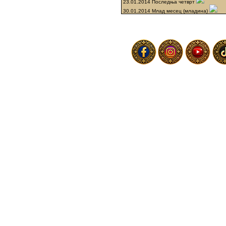
23.01.2014 Последња четврт
30.01.2014 Млад месец (младина)