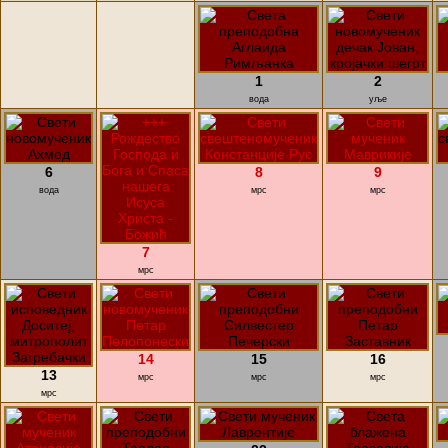
1
2
вода
уље
6
8
9
вода
мрс
мрс
7
мрс
14
15
16
13
мрс
мрс
мрс
мрс