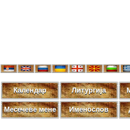
Календар
Литургија
Месечеве мене
Именослов