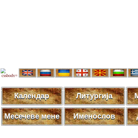
Календар
Литургија
Месечеве мене
Именослов