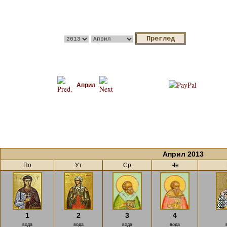
Април
Април 2013
По
Ут
Ср
Че
1
2
3
4
вода
вода
вода
вода