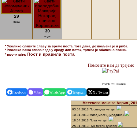
29
вода
30
вода
* Уколико славите славу за време поста, тога дана, дозвољена је и риба.
* Уколико ваша слава пада у среду или петак, трпеза је обавезно посна.
Пост и правила поста
* прочитајте:
Помозите нам да трајемо
Podeli ovu stranicu
Facebook
Viber
WhatsApp
Telegram
X / Twitter
Месечеве мене за Април , 20
03.04.2013 Последња четврт
10.04.2013 Млад месец (младина)
18.04.2013 Прва четврт
25.04.2013 Пун месец (уштап)