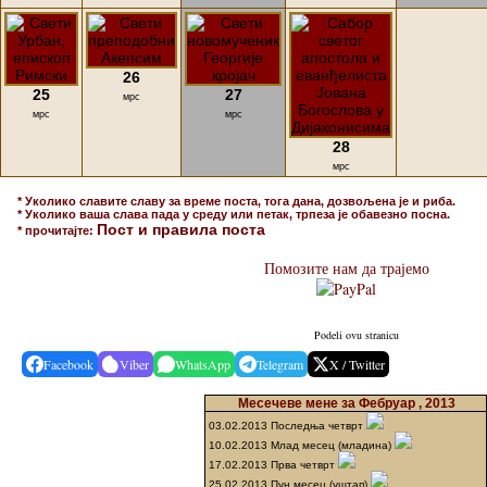
26
25
27
мрс
мрс
мрс
28
мрс
* Уколико славите славу за време поста, тога дана, дозвољена је и риба.
* Уколико ваша слава пада у среду или петак, трпеза је обавезно посна.
Пост и правила поста
* прочитајте:
Помозите нам да трајемо
Podeli ovu stranicu
Facebook
Viber
WhatsApp
Telegram
X / Twitter
Месечеве мене за Фебруар , 2013
03.02.2013 Последња четврт
10.02.2013 Млад месец (младина)
17.02.2013 Прва четврт
25.02.2013 Пун месец (уштап)