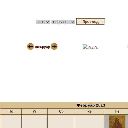
Фебруар
Фебруар 2013
По
Ут
Ср
Че
Пе