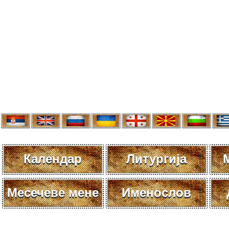
Календар
Литургија
Месечеве мене
Именослов