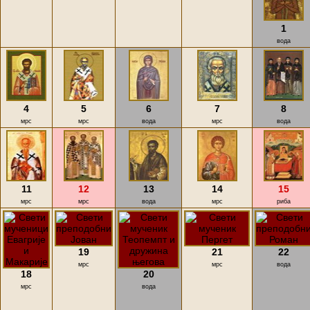
1
вода
4
5
6
7
8
мрс
мрс
вода
мрс
вода
11
12
13
14
15
мрс
мрс
вода
мрс
риба
19
21
22
мрс
мрс
вода
18
20
мрс
вода