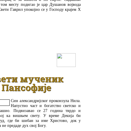
том месту подигао је цар Душанов војвода
Свети Гаврил упокојио се у Господу крајем X
ДЕТАЉНИЈЕ
вети мученик
Пансофије
Син александријског проконзула Нила.
Напустио част и богатство светско и
ашио. Подвизавао се 27 година тврдо и
вој ка вишњем свету. У време Декија би
суд, где би шибан за име Христово, док у
не предаде дух свој Богу.