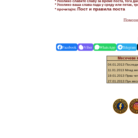
* Уколико славите славу за време поста, тога да
* Уколико ваша слава пада у среду или петак, тр
Пост и правила поста
* прочитајте:
Помозит
Facebook
Viber
WhatsApp
Telegram
Месечеве м
04.01.2013 Послед
11.01.2013 Млад м
19.01.2013 Прва че
27.01.2013 Пун мес