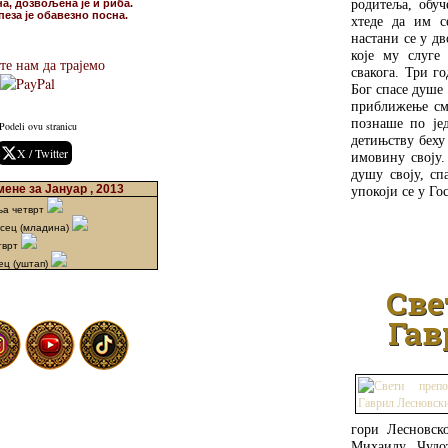
родитеља, обуч
на, дозвољена је и риба.
пеза је обавезно посна.
хтеде да им с
настани се у д
које му слуге
е нам да трајемо
свакога. Три г
Бог спасе душе 
приближење смр
познаше по је
Podeli ovu stranicu
детињству беху
X / Twitter
имовину своју.
душу своју, сп
ене за Јануар , 2013
упокоји се у Го
ња четврт
есец (младина)
тврт
ец (уштап)
Све
Гав
гори Лесновско
Михаилу. Чудо