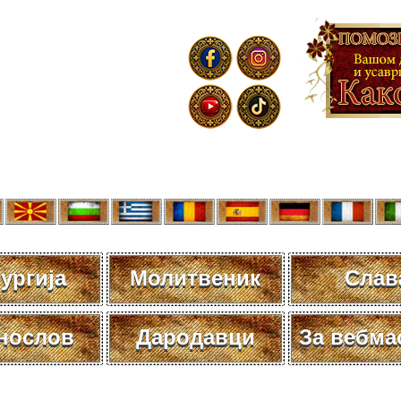
ургија
Молитвеник
Слав
нослов
Дародавци
За вебма