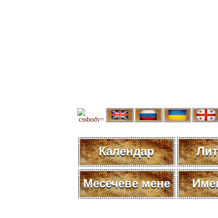
Календар
Лит
Месечеве мене
Име