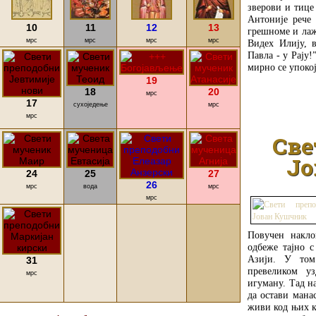
зверови и тице
Антоније рече 
10
11
12
13
грешноме и лаж
мрс
мрс
мрс
мрс
Видех Илију, 
Павла - у Рају!
мирно се упокој
19
18
20
мрс
17
сухоједење
мрс
мрс
Све
Јо
24
25
27
26
мрс
вода
мрс
мрс
Повучен накло
одбеже тајно 
Азији. У том
31
превеликом у
мрс
игуману. Тад н
да остави мана
живи код њих ка