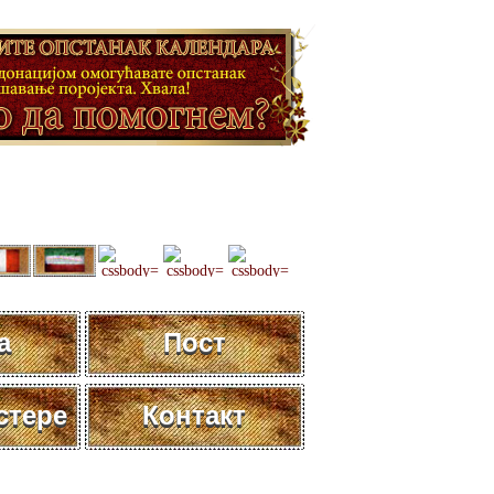
а
Пост
стере
Контакт