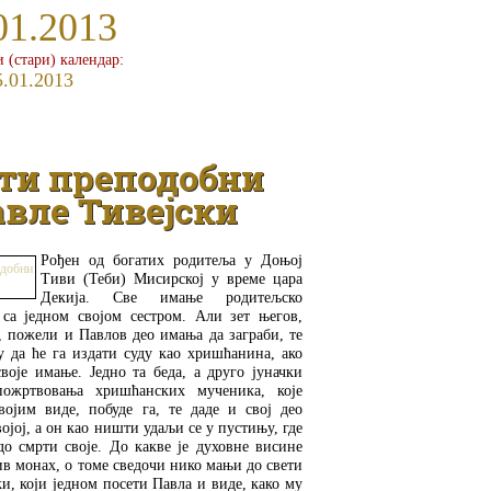
01.2013
и (стари) календар:
5.01.2013
ти преподобни
вле Тивејски
Рођен од богатих родитеља у Доњој
Тиви (Теби) Мисирској у време цара
Декија. Све имање родитељско
са једном својом сестром. Али зет његов,
 пожели и Павлов део имања да заграби, те
 да ће га издати суду као хришћанина, ако
воје имање. Једно та беда, а друго јуначки
ожртвовања хришћанских мученика, које
ојим виде, побуде га, те даде и свој део
ојој, а он као ништи удаљи се у пустињу, где
до смрти своје. До какве је духовне висине
ив монах, о томе сведочи нико мањи до свети
и, који једном посети Павла и виде, како му