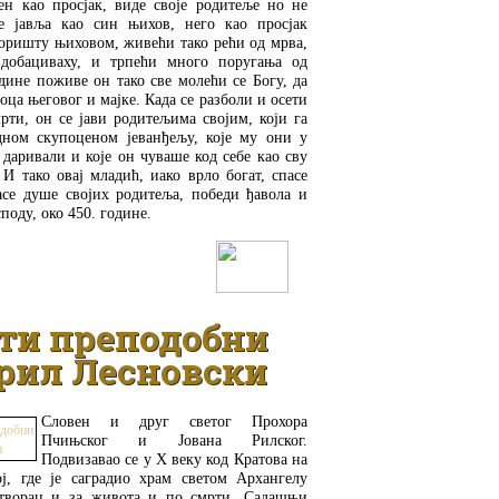
ен као просјак, виде своје родитеље но не
е јавља као син њихов, него као просјак
воришту њиховом, живећи тако рећи од мрва,
 добациваху, и трпећи много поругања од
одине поживе он тако све молећи се Богу, да
оца његовог и мајке. Када се разболи и осети
ти, он се јави родитељима својим, који га
дном скупоценом јеванђељу, које му они у
 даривали и које он чуваше код себе као сву
 И тако овај младић, иако врло богат, спасе
асе душе својих родитеља, победи ђавола и
споду, око 450. године.
ДЕТАЉНИЈЕ
ти преподобни
рил Лесновски
Словен и друг светог Прохора
Пчињског и Јована Рилског.
Подвизавао се у X веку код Кратова на
ј, где је саградио храм светом Архангелу
творац и за живота и по смрти. Садашњи