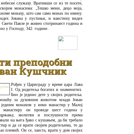
 небесне служаху. Вративши се из те посете,
својим монасима: „Тешко мени, децо моја,
номе монаху, што сам само монах по имену.
видех Јована у пустињи, и ваистину видех
” Свети Павле је живео стотринаест година и
ио у Господу, 342. године.
ДЕТАЉНИЈЕ
ти преподобни
ван Кушчник
Рођен у Цариграду у време цара Лава
I. Од родитеља богатих и знаменитих.
Био је једино дете у својих родитеља.
ношћу за духовним животом млади Јован
с једним монахом у неки манастир у Малој
 манастиру он проведе шест година у
здржању, молитви и послушности према
авали на њега ђаво с кушањем, да би требало
стир и да се врати својим родитељима, те да
о племић. Он се, заиста, врати у дом својих