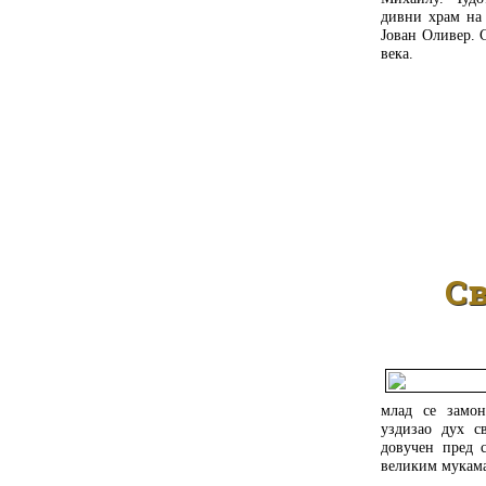
дивни храм на 
Јован Оливер. 
века.
С
млад се замон
уздизао дух с
довучен пред 
великим мукама 