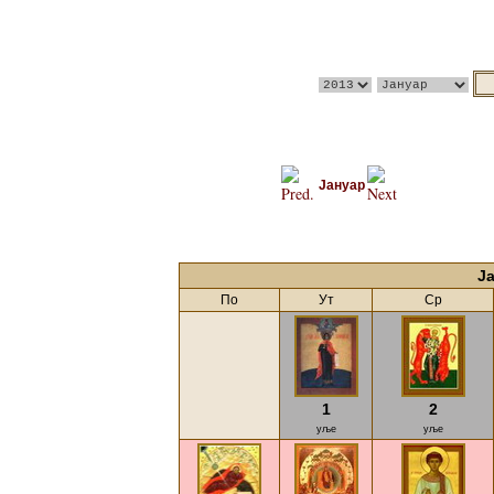
Јануар
Ј
По
Ут
Ср
1
2
уље
уље