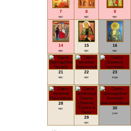
7
8
9
мрс
мрс
мрс
14
15
16
мрс
мрс
мрс
21
22
23
мрс
мрс
вода
28
30
мрс
уље
29
мрс