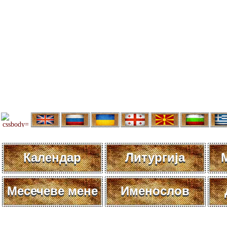
Календар
Литургија
Месечеве мене
Именослов