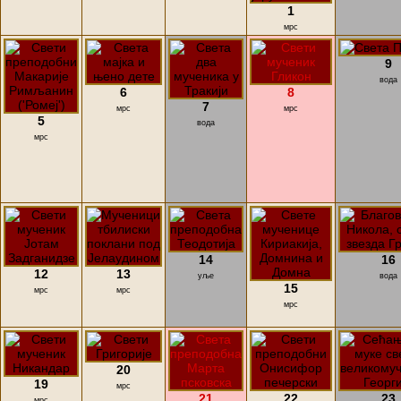
1
мрс
9
вода
6
8
7
мрс
мрс
5
вода
мрс
14
16
12
13
уље
вода
15
мрс
мрс
мрс
20
19
мрс
21
22
23
мрс