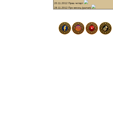
20.11.2012 Прва четврт
28.11.2012 Пун месец (уштап)