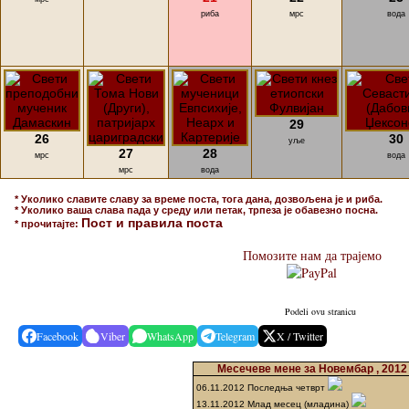
риба
мрс
вода
29
26
30
уље
27
28
мрс
вода
мрс
вода
* Уколико славите славу за време поста, тога дана, дозвољена је и риба.
* Уколико ваша слава пада у среду или петак, трпеза је обавезно посна.
Пост и правила поста
* прочитајте:
Помозите нам да трајемо
Podeli ovu stranicu
Facebook
Viber
WhatsApp
Telegram
X / Twitter
Месечеве мене за Новембар , 2012
06.11.2012 Последња четврт
13.11.2012 Млад месец (младина)