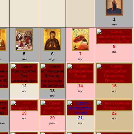
1
уље
8
мрс
5
6
7
а
уље
вода
мрс
12
14
15
13
мрс
мрс
мрс
мрс
19
22
20
21
мрс
мрс
дење
риба
мрс