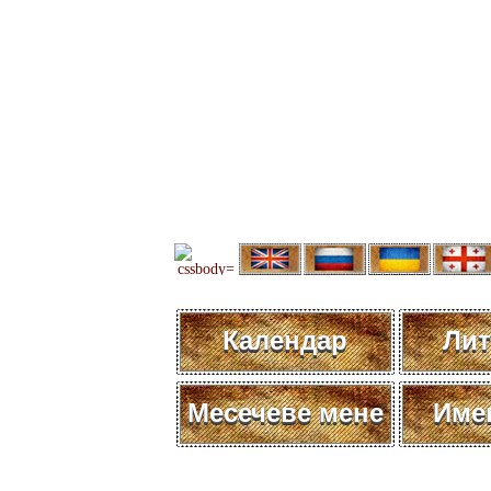
Календар
Лит
Месечеве мене
Име