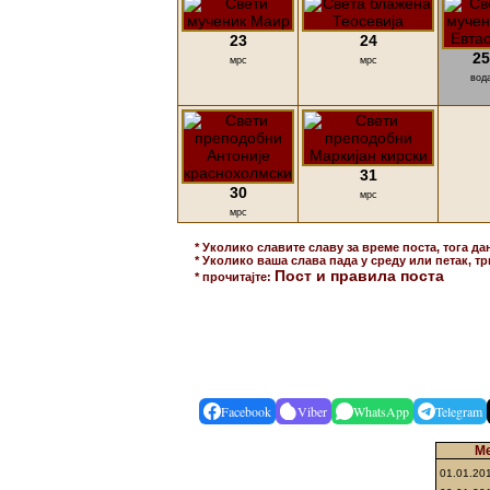
23
24
25
мрс
мрс
вод
31
30
мрс
мрс
* Уколико славите славу за време поста, тога да
* Уколико ваша слава пада у среду или петак, тр
Пост и правила поста
* прочитајте:
Facebook
Viber
WhatsApp
Telegram
Ме
01.01.20