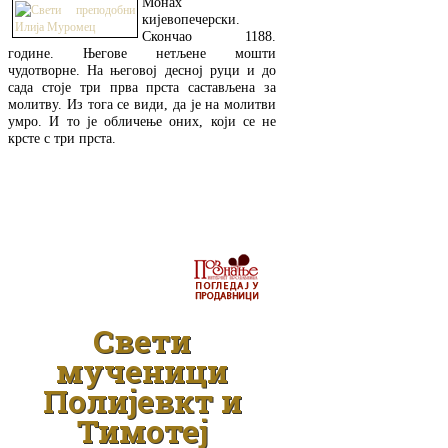
Монах
кијевопечерски.
Скончао 1188.
године. Његове нетљене мошти
чудотворне. На његовој десној руци и до
сада стоје три прва прста састављена за
молитву. Из тога се види, да је на молитви
умро. И то је обличење оних, који се не
крсте с три прста.
ДЕТАЉНИЈЕ
Свети
мученици
Полијевкт и
Тимотеј