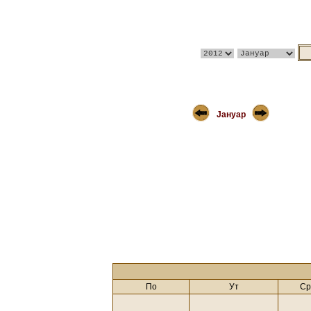
Јануар
По
Ут
Ср