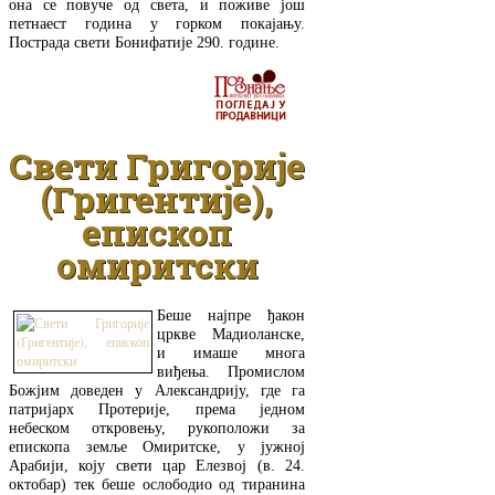
она се повуче од света, и поживе још
петнаест година у горком покајању.
Пострада свети Бонифатије 290. године.
ДЕТАЉНИЈЕ
Свети Григорије
(Григентије),
епископ
омиритски
Беше најпре ђакон
цркве Мадиоланске,
и имаше многа
виђења. Промислом
Божјим доведен у Александрију, где га
патријарх Протерије, према једном
небеском откровењу, рукоположи за
епископа земље Омиритске, у јужној
Арабији, коју свети цар Елезвој (в. 24.
октобар) тек беше ослободио од тиранина