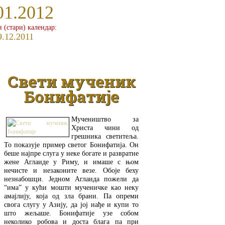
01.2012
и (стари) календар:
9.12.2011
Свети мученик
Бонифатије
Мучеништво за
Христа чини од
грешника светитеља.
То показује пример светог Бонифатија. Он
беше најпре слуга у неке богате и развратне
жене Аглаиде у Риму, и имаше с њом
нечисте и незаконите везе. Обоје беху
незнабошци. Једном Аглаида пожели да
“има” у кући мошти мученичке као неку
амајлију, која од зла брани. Па опреми
свога слугу у Азију, да јој нађе и купи то
што жељаше. Бонифатије узе собом
неколико робова и доста блага па при