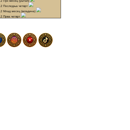
12 Пун месец (уштап)
12 Последња четврт
12 Млад месец (младина)
12 Прва четврт