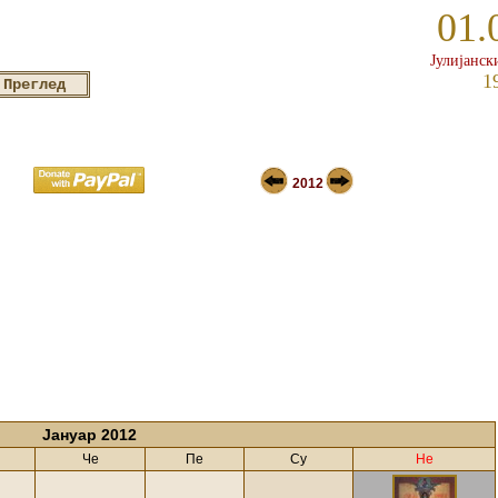
01.
Јулијанск
1
2012
Јануар 2012
Че
Пе
Су
Не