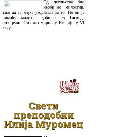
Од детињства био
необично милостив,
тако да га мајка укоравала за то. Но он је
помоћу молитве добијао од Господа
стоструко. Скончао мирно у Италији у VI
веку.
ДЕТАЉНИЈЕ
Свети
преподобни
Илија Муромец