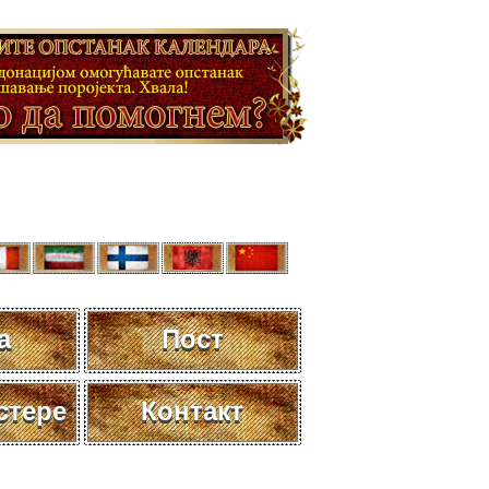
а
Пост
стере
Контакт