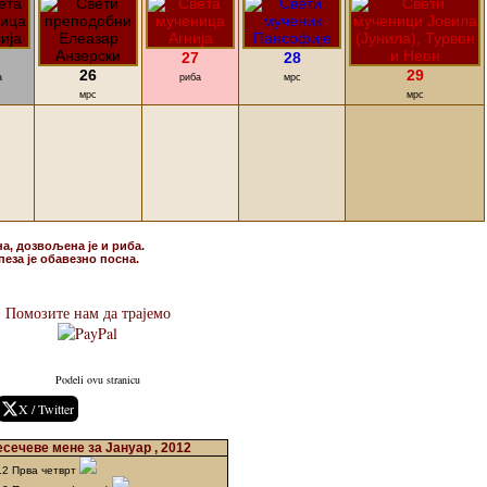
27
28
26
29
а
риба
мрс
мрс
мрс
на, дозвољена је и риба.
пеза је обавезно посна.
Помозите нам да трајемо
Podeli ovu stranicu
X / Twitter
сечеве мене за Јануар , 2012
12 Прва четврт