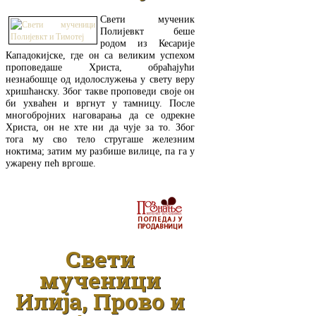
Свети мученик
Полијевкт беше
родом из Кесарије
Кападокијске, где он са великим успехом
проповедаше Христа, обраћајући
незнабошце од идолослужења у свету веру
хришћанску. Због такве проповеди своје он
би ухваћен и вргнут у тамницу. После
многобројних наговарања да се одрекне
Христа, он не хте ни да чује за то. Због
тога му сво тело стругаше железним
ноктима; затим му разбише вилице, па га у
ужарену пећ вргоше.
ДЕТАЉНИЈЕ
Свети
мученици
Илија, Прово и