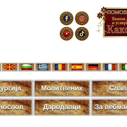
ургија
Молитвеник
Слав
нослов
Дародавци
За вебма