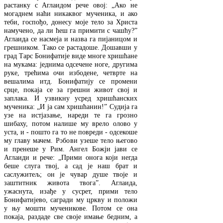
растанку с Аглаидом рече овој: „Ако не
могаднем наћи никаквог мученика, и ако
теби, госпођо, донесу моје тело за Христа
намучено, да ли ћеш га примити с чашћу?”
Аглаида се насмеја и назва га пијаницом и
грешником. Тако се растадоше. Дошавши у
град Тарс Бонифатије виде многе хришћане
на мукама: једнима одсечене ноге, другима
руке, трећима очи избодене, четврте на
вешалима итд. Бонифатију се промени
срце, покаја се за грешни живот свој и
заплака. И узвикну усред хришћанских
мученика: „И ја сам хришћанин!” Судија га
узе на истјазање, нареди те га грозно
шибаху, потом налише му врело олово у
уста, и - пошто га то не повреди - одсекоше
му главу мачем. Робови узеше тело његово
и пренеше у Рим. Ангел Божји јави се
Аглаиди и рече: „Прими онога који негда
беше слуга твој, а сад је наш брат и
саслужитељ; он је чувар душе твоје и
заштитник живота твога”. Аглаида,
ужаснута, изађе у сусрет, прими тело
Бонифатијево, сагради му цркву и положи
у њу мошти мученикове. Потом се она
покаја, раздаде све своје имање бедним, а