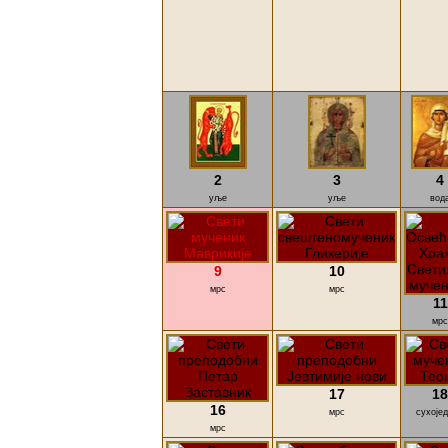
2
3
4
уље
уље
вод
9
10
мрс
мрс
11
мрс
17
18
16
мрс
сухоје
мрс