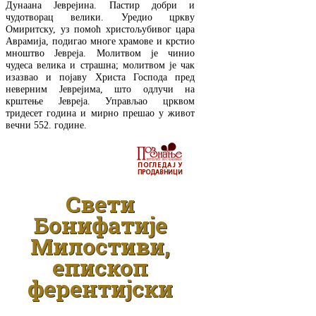
Дунаана Јеврејина. Пастир добри и
чудотворац велики. Уредио цркву
Омиритску, уз помоћ христољубивог цара
Аврамија, подигао многе храмове и крстио
мноштво Јевреја. Молитвом је чинио
чудеса велика и страшна; молитвом је чак
изазвао и појаву Христа Господа пред
неверним Јеврејима, што одлучи на
крштење Јевреја. Управљао црквом
тридесет година и мирно прешао у живот
вечни 552. године.
ДЕТАЉНИЈЕ
Свети
Бонифатије
Милостиви,
епископ
ферентијски