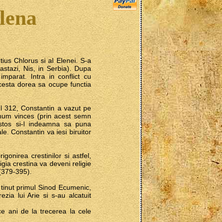
Elena
tius Chlorus si al Elenei. S-a
astazi, Nis, in Serbia). Dupa
mparat. Intra in conflict cu
acesta dorea sa ocupe functia
ul 312, Constantin a vazut pe
ignum vinces (prin acest semn
istos si-l indeamna sa puna
le. Constantin va iesi biruitor
gonirea crestinilor si astfel,
igia crestina va deveni religie
(379-395).
 tinut primul Sinod Ecumenic,
zia lui Arie si s-au alcatuit
ce ani de la trecerea la cele