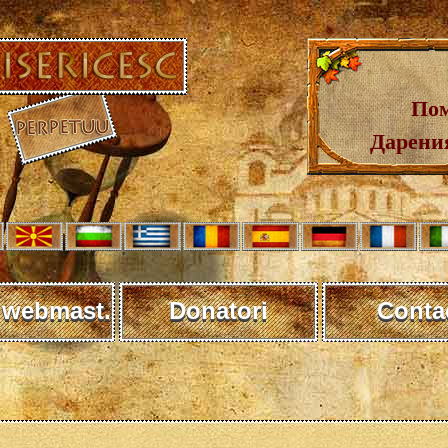
Пом
Дарения
 webmast.
Donatori
Conta