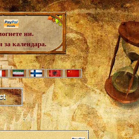
огнете ни.
 за календара.
ct