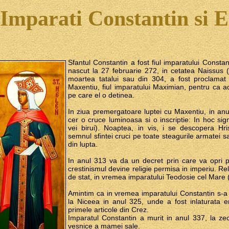
 Imparati Constantin si 
Sfantul Constantin a fost fiul imparatului Constan
nascut la 27 februarie 272, in cetatea Naissus (
moartea tatalui sau din 304, a fost proclamat i
Maxentiu, fiul imparatului Maximian, pentru ca 
pe care el o detinea.
In ziua premergatoare luptei cu Maxentiu, in an
cer o cruce luminoasa si o inscriptie: In hoc s
vei birui). Noaptea, in vis, i se descopera Hr
semnul sfintei cruci pe toate steagurile armatei sa
din lupta.
In anul 313 va da un decret prin care va opri pri
crestinismul devine religie permisa in imperiu. Rel
de stat, in vremea imparatului Teodosie cel Mare 
Amintim ca in vremea imparatului Constantin s-a
la Niceea in anul 325, unde a fost inlaturata ere
primele articole din Crez.
Imparatul Constantin a murit in anul 337, la ze
vesnice a mamei sale.