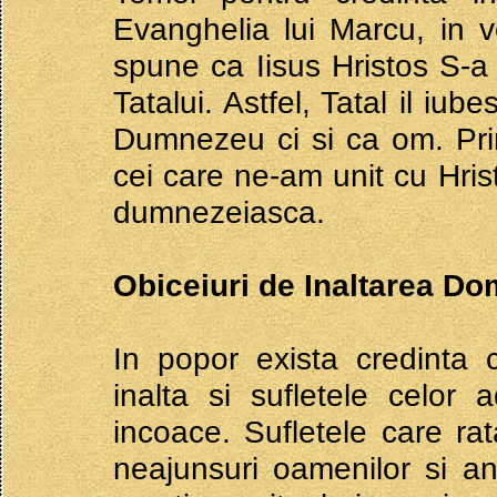
Evanghelia lui Marcu, in v
spune ca Iisus Hristos S-a 
Tatalui. Astfel, Tatal il iu
Dumnezeu ci si ca om. Prin
cei care ne-am unit cu Hris
dumnezeiasca.
Obiceiuri de Inaltarea Do
In popor exista credinta 
inalta si sufletele celor
incoace. Sufletele care ra
neajunsuri oamenilor si a