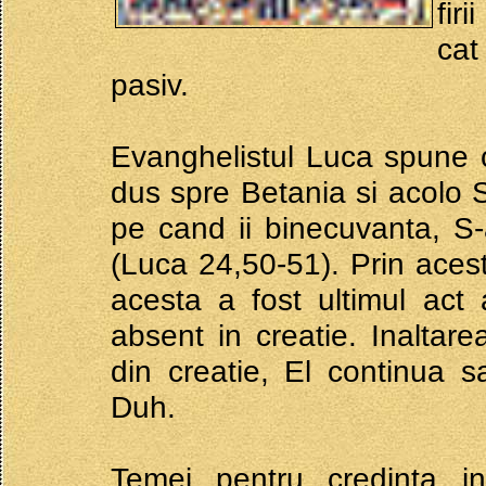
fir
cat
pasiv.
Evanghelistul Luca spune ca
dus spre Betania si acolo Si
pe cand ii binecuvanta, S-a
(Luca 24,50-51). Prin aces
acesta a fost ultimul act 
absent in creatie. Inaltar
din creatie, El continua sa
Duh.
Temei pentru credinta in