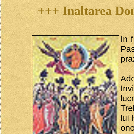
+++ Inaltarea Dom
In 
Pas
pra
Ade
Inv
luc
Tre
lui
ono