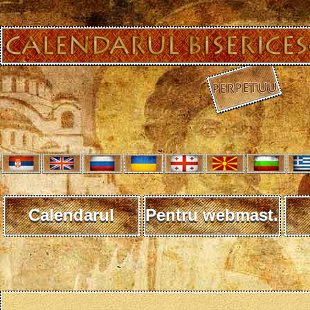
Calendarul
Pentru webmast.