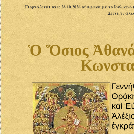
Γιορτάζεται στις 28.10.2026 σύμφωνα με το Ιουλιανό 
Δείτε τι άλλ
Ὁ Ὅσιος Ἀθανάσ
Κωνστα
Γενν
Θρᾴκη
καὶ Ε
Ἀλέξ
ἐγκρά