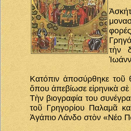
Ἀσκή
μονασ
φορέ
Γρηγό
τὴν 
Ἰωάνν
Κατόπιν ἀποσύρθηκε τοῦ 
ὅπου ἀπεβίωσε εἰρηνικὰ σὲ
Τὴν βιογραφία του συνέγρ
τοῦ Γρηγορίου Παλαμᾶ κα
Ἀγάπιο Λάνδο στὸν «Νέο Π