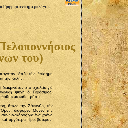
το Γρηγοριανό ημερολόγιο.
 Πελοποννήσιος
νων του)
αταγόταν ἀπὸ τὴν ἐπίσημη
αὶ τῆς Καλῆς.
ὶ διακρινόταν στὸ σχολεῖο γιὰ
ὐγενικὴ ψυχὴ ὁ Γεράσιμος,
ηθοῦσε μὲ κάθε τρόπο.
έρη, ὅπως τὴν Ζάκυνθο, τὴν
 Ὄρος, διάφορες Μονὲς τῆς
ε σὰν νεωκόρος γιὰ ἕνα χρόνο
 καὶ ἀργότερα Πρεσβύτερος,