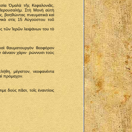
εσία Ὁμαλὰ τῆς Κεφαλονιᾶς,
 Ἱερουσαλήμ. Στὴ Μονὴ αὐτὴ
ές, βοηθώντας πνευματικὰ καὶ
νικὰ στὶς 15 Αὐγούστου τοῦ
ῆς τῶν Ἱερῶν λειψάνων του τὸ
καὶ θαυματουργὸν θεοφόρον
ν ἀέναον χάριν· ῥώννυσι τοὺς
ήθη, μέγιστον, νεοφανέντα
αὶ πρόμαχον.
με δοὺς πᾶσι, τοῖς ἐναντίοις