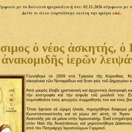
σύμφωνα με το Ιουλιανό ημερολόγιο ή στις 02.11.2026 σύμφωνα με 
Δείτε τι άλλο γιορτάζουμε εκείνη την ημέρα
εδώ.
.
ιμος ὁ νέος ἀσκητής, ὁ
ἀνακομιδῆς ἱερῶν λειψά
Γεννήθηκε τὸ 1509 στὰ Τρίκαλα τῆς Κορινθίας. Κ
οἰκογένεια τῶν Νοταράδων καὶ ἦταν γιὸς τοῦ Δημητρίου κ
Ἀπὸ μικρὸς ἔλαβε χριστιανικὴ καὶ ἀρχοντικὴ ἀνατροφὴ κα
τὴν εὐστροφία καὶ τὴν εὐφυΐα τοῦ μυαλοῦ του. Ε
συμπαθοῦσε τοὺς φτωχοὺς συμμαθητές του καὶ τοὺς βο
Ὅταν ἔφτασε σὲ ὥριμη ἡλικία, περιηγήθηκε διάφορα μ
Κωνσταντινούπολη καὶ τὰ γύρω ἀπ’ αὐτή, τὸ Ἅγιον
Ἀνατολῆς γιὰ νὰ μείνει στὴν Ἱερουσαλήμ. Ἐκεῖ ὑπηρέτησ
στὸν Ναὸ τῆς Ἀναστάσεως καὶ χειροτονήθηκε Διάκονος
ἀπὸ τὸν Πατριάρχη Ἱεροσολύμων Γερμανό.