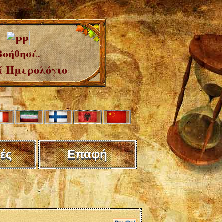
Βοήθησέ.
 Ημερολόγιο
ές
Επαφή