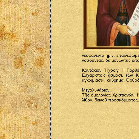
νεοφανέντα ἡμῖν, ἐπαινέσωμε
νοσοῦντας, δαιμονῶντας ἰᾶται·
Κοντάκιον. Ἦχος γ’. Ἡ Παρθ
Εὐχαρίστοις ᾄσμασι, τῶν 
ἀγκωμιάσαι, καύχημα, Ὀρθοδο
Μεγαλυνάριον.
Τῆς ὁμολογίας Χριστιανῶν, ἔ
λίθον, δεινοῦ προσκόμματος.