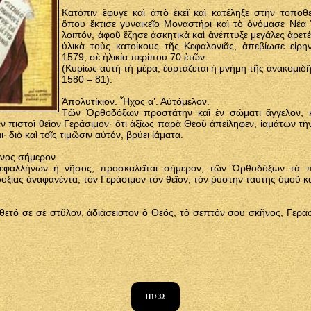
Κατόπιν ἔφυγε καὶ ἀπὸ ἐκεῖ καὶ κατέληξε στὴν τοποθ
ὅπου ἔκτισε γυναικεῖο Μοναστήρι καὶ τὸ ὀνόμασε Νέα
λοιπόν, ἀφοῦ ἔζησε ἀσκητικὰ καὶ ἀνέπτυξε μεγάλες ἀρετ
ὑλικὰ τοὺς κατοίκους τῆς Κεφαλονιᾶς, ἀπεβίωσε εἰρη
1579, σὲ ἡλικία περίπου 70 ἐτῶν.
(Κυρίως αὐτὴ τὴ μέρα, ἑορτάζεται ἡ μνήμη τῆς ἀνακομιδ
1580 – 81).
Ἀπολυτίκιον. Ἦχος α’. Αὐτόμελον.
Τῶν Ὀρθοδόξων προστάτην καὶ ἐν σώματι ἄγγελον, 
ν πιστοὶ θεῖον Γεράσιμον· ὅτι ἀξίως παρὰ Θεοῦ ἀπείληφεν, ἰαμάτων τὴ
 διὸ καὶ τοῖς τιμῶσιν αὐτόν, βρύει ἰάματα.
ένος σήμερον.
Κεφαλλήνων ἡ νῆσος, προσκαλεῖται σήμερον, τῶν Ὀρθοδόξων τὰ πλ
ξίας ἀναφανέντα, τὸν Γεράσιμον τὸν θεῖον, τὸν ῥύστην ταύτης ὁμοῦ κ
θετό σε σὲ στῦλον, ἀδιάσειστον ὀ Θεός, τὸ σεπτόν σου σκῆνος, Γεράσι
ΠΊΣΩ