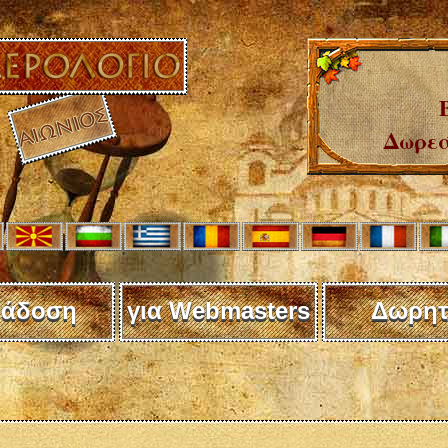
Δωρεά
άδοση
για Webmasters
Δωρητ