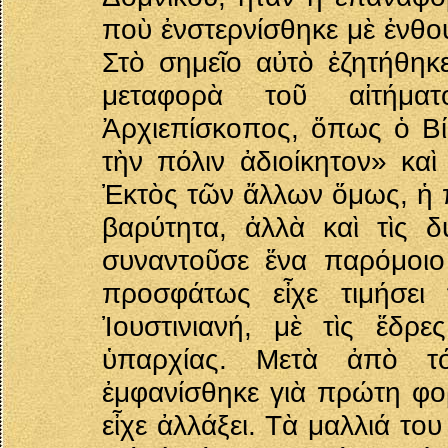
ποὺ ἐνστερνίσθηκε μὲ ἐνθο
Στὸ σημεῖο αὐτὸ ἐζητήθηκ
μεταφορὰ τοῦ αἰτήματ
Ἀρχιεπίσκοπος, ὅπως ὁ Βίο
τὴν πόλιν ἀδιοίκητον» καὶ
Ἐκτὸς τῶν ἄλλων ὅμως, ἡ π
βαρύτητα, ἀλλὰ καὶ τὶς 
συναντοῦσε ἕνα παρόμοιο 
προσφάτως εἶχε τιμήσει 
Ἰουστινιανή, μὲ τὶς ἕδρ
ὑπαρχίας. Μετὰ ἀπὸ τ
ἐμφανίσθηκε γιὰ πρώτη φο
εἶχε ἀλλάξει. Τὰ μαλλιά το