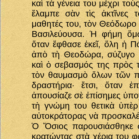
καὶ τὰ γένεια του μέχρι το
ἔλαμπε σὰν τὶς ἀκτῖνες 
μαθητές του, τὸν Θεόδωρο 
Βασιλεύουσα. Ἡ φήμη ὅμω
ὅταν ἔφθασε ἐκεῖ, ὅλη ἡ 
ἀπὸ τὴ Θεοδώρα, σύζυγο το
καὶ ὁ σεβασμός της πρὸς
τὸν θαυμασμὸ ὅλων τῶν π
δραστήρια· ἔτσι, ὅταν ἐ
ἀπουσίαζε σὲ ἐπίσημες ὑπο
τὴ γνώμη του θετικὰ ὑπὲρ
αὐτοκράτορας νὰ προσκαλέσ
Ὁ Ὅσιος παρουσιάσθηκε σ
κρατώντας στὰ χέρια του φ