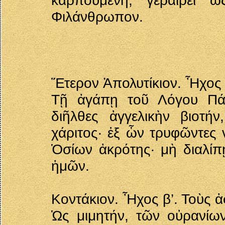
καρπουμένη, γεραίρει 
Φιλάνθρωπον.
Ἕτερον Ἀπολυτίκιον. Ἦχος 
Τῇ ἀγάπῃ τοῦ Λόγου Πάτ
διῆλθες ἀγγελικὴν βιοτή
χάριτος· ἐξ ὧν τρυφῶντες 
Ὁσίων ἀκρότης· μὴ διαλίπ
ἡμῶν.
Κοντάκιον. Ἦχος β’. Τοὺς ἀ
Ὡς μιμητήν, τῶν οὐρανίων