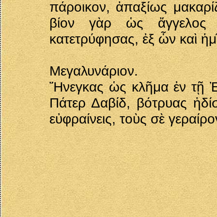
πάροικον, ἀπαξίως μακαρίζ
βίον γὰρ ὡς ἄγγελος 
κατετρύφησας, ἐξ ὧν καὶ ἡμ
Μεγαλυνάριον.
Ἤνεγκας ὡς κλῆμα ἐν τῇ Ἐ
Πάτερ Δαβίδ, βότρυας ἡδίσ
εὐφραίνεις, τοὺς σὲ γεραίρο