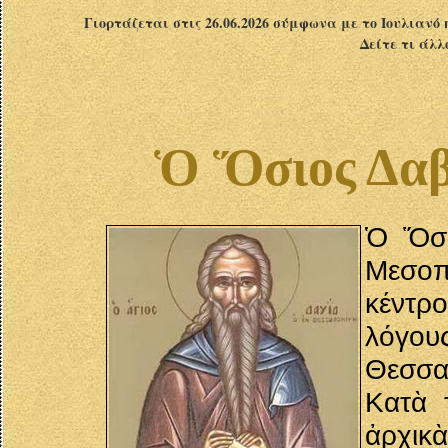
Γιορτάζεται στις 26.06.2026 σύμφωνα με το Ιουλιανό 
Δείτε τι άλλ
Ὁ Ὅσιος Δαβ
Ὁ Ὅσι
Μεσοπ
κέντρο
λόγου
Θεσσα
Κατὰ 
ἀρχικ