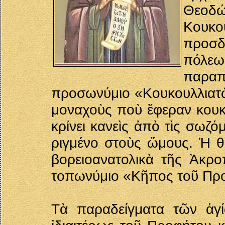
Θεοδώ
Κουκο
προσδ
πόλεω
παρα
προσωνύμιο «Κουκουλλιατ
μοναχοὺς ποὺ ἔφεραν κουκο
κρίνει κανεὶς ἀπὸ τὶς σωζό
ριγμένο στοὺς ὤμους. Ἡ θ
βορειοανατολικὰ τῆς Ἀκρο
τοπωνύμιο «Κῆπος τοῦ Πρ
Τὰ παραδείγματα τῶν ἁγ