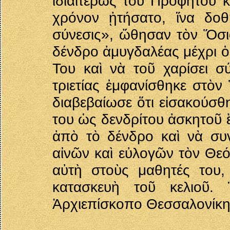
ἰδιαιτέρως τοῦ Προφήτου κ
χρόνον ᾐτήσατο, ἵνα δοθ
σύνεσις», ὤθησαν τὸν Ὅσιο
δένδρο ἀμυγδαλέας μέχρι ὁ
Του καὶ νὰ τοῦ χαρίσει σ
τριετίας ἐμφανίσθηκε στὸν
διαβεβαίωσε ὅτι εἰσακούσθ
του ὡς δενδρίτου ἀσκητοῦ ἔ
ἀπὸ τὸ δένδρο καὶ νὰ συνε
αἰνῶν καὶ εὐλογῶν τὸν Θεό
αὐτὴ στοὺς μαθητές του,
κατασκευὴ τοῦ κελιοῦ.
Ἀρχιεπίσκοπο Θεσσαλονίκη