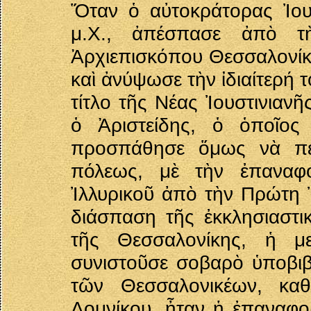
Ὅταν ὁ αὐτοκράτορας Ἰου
μ.Χ., ἀπέσπασε ἀπὸ τὴν
Ἀρχιεπισκόπου Θεσσαλονίκη
καὶ ἀνύψωσε τὴν ἰδιαίτερή 
τίτλο τῆς Νέας Ἰουστινιαν
ὁ Ἀριστείδης, ὁ ὁποῖος
προσπάθησε ὅμως νὰ περ
πόλεως, μὲ τὴν ἐπαναφ
Ἰλλυρικοῦ ἀπὸ τὴν Πρώτη 
διάσπαση τῆς ἐκκλησιαστικ
τῆς Θεσσαλονίκης, ἡ μ
συνιστοῦσε σοβαρὸ ὑποβιβ
τῶν Θεσσαλονικέων, κα
Δομνίκου, ἦταν ἡ ἐπαναφο