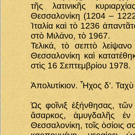
τῆς λατινικῆς κυριαρχί
Θεσσαλονίκη (1204 – 1222)
Ἰταλία καὶ τὸ 1236 ἀπαντᾶ
στὸ Μιλάνο, τὸ 1967.
Τελικά, τὸ σεπτὸ λείψαν
Θεσσαλονίκη καὶ κατατέθηκ
στὶς 16 Σεπτεμβρίου 1978.
Ἀπολυτίκιον. Ἦχος δ’. Ταχ
Ὡς φοῖνιξ ἐξήνθησας, τῶ
ἄσαρκος, ἀμυγδαλῆς ἐν
Θεσσαλονίκη, τοῖς ὁσίοις σ