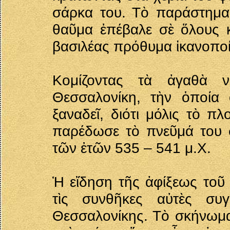
σάρκα του. Τὸ παράστημα
θαῦμα ἐπέβαλε σὲ ὅλους κ
βασιλέας πρόθυμα ἱκανοποί
Κομίζοντας τὰ ἀγαθὰ 
Θεσσαλονίκη, τὴν ὁποία
ξαναδεῖ, διότι μόλις τὸ π
παρέδωσε τὸ πνεῦμά του 
τῶν ἐτῶν 535 – 541 μ.Χ.
Ἡ εἴδηση τῆς ἀφίξεως τοῦ
τὶς συνθῆκες αὐτὲς συ
Θεσσαλονίκης. Τὸ σκήνωμα