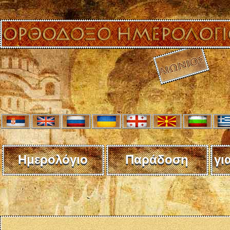
Ημερολόγιο
Παράδοση
γι