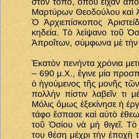
στὸν τόπο, ὅπου εἶχαν ἀπο
Μαρτύρων Θεοδούλου καὶ Ἀγ
Ὁ Ἀρχιεπίσκοπος Ἀριστεί
κηδεία. Τὸ λείψανο τοῦ Ὁσ
Ἀπροΐτων, σύμφωνα μὲ τὴν 
Ἑκατὸν πενήντα χρόνια μετ
– 690 μ.Χ., ἔγινε μία προσπ
ὁ ἡγούμενος τῆς μονῆς τῶ
πολλὴν πίστιν λαβεῖν τι μ
Μόλις ὅμως ἐξεκίνησε ἡ ἐρ
τάφο ἔσπασε καὶ αὐτὸ ἐθε
τοῦ Ὁσίου νὰ μὴ θιγεῖ. Τὸ
του θέση μέχρι τὴν ἐποχὴ 