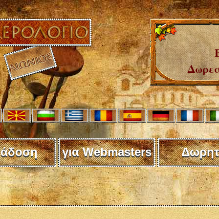
Δωρεά
άδοση
για Webmasters
Δωρητ