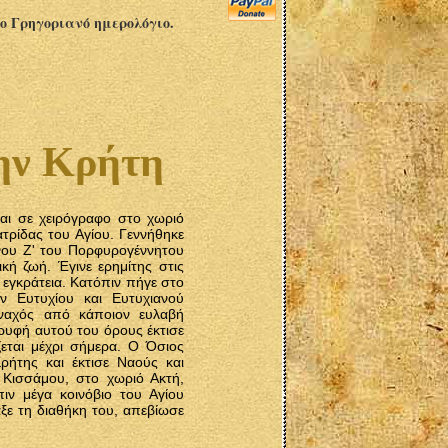
το Γρηγοριανό ημερολόγιο.
την Κρήτη
αι σε χειρόγραφο στο χωριό
ατρίδας του Αγίου. Γεννήθηκε
ίνου Ζ' του Πορφυρογέννητου
ική ζωή. Έγινε ερημίτης στις
 εγκράτεια. Κατόπιν πήγε στο
 Ευτυχίου και Ευτυχιανού
ναχός από κάποιον ευλαβή
ρυφή αυτού του όρους έκτισε
εται μέχρι σήμερα. Ο Όσιος
ρήτης και έκτισε Ναούς και
 Κισσάμου, στο χωριό Ακτή,
ιν μέγα κοινόβιο του Αγίου
αξε τη διαθήκη του, απεβίωσε