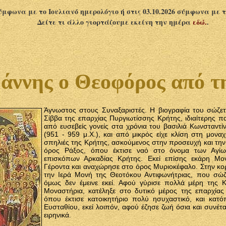
σύμφωνα με το Ιουλιανό ημερολόγιο ή στις 03.10.2026 σύμφωνα με 
Δείτε τι άλλο γιορτάζουμε εκείνη την ημέρα
εδώ.
.
άννης ο Θεοφόρος από 
Άγνωστος στους Συναξαριστές. Η βιογραφία του σώζετ
Σίββα της επαρχίας Πυργιωτίσσης Κρήτης, ιδιαίτερης π
από ευσεβείς γονείς στα χρόνια του βασιλιά Κωνσταντ
(951 - 959 μ.Χ.), και από μικρός είχε κλίση στη μοναχ
σπηλιές της Κρήτης, ασκούμενος στην προσευχή και την
όρος Ράξος, όπου έκτισε ναό στο όνομα των Αγίων
επισκόπων Αρκαδίας Κρήτης. Εκεί επίσης εκάρη Μο
Γέροντα και αναχώρησε στο όρος Μυριοκέφαλο. Στην κο
την Ιερά Μονή της Θεοτόκου Αντιφωνήτριας, που σώζ
όμως δεν έμεινε εκεί. Αφού γύρισε πολλά μέρη της Κ
Μοναστήρια, κατέληξε στο δυτικό μέρος της επαρχίας
όπου έκτισε κατοικητήριο πολύ ησυχαστικό, και κατόπ
Ευσταθίου, εκεί λοιπόν, αφού έζησε ζωή όσια και συνέτ
ειρηνικά.