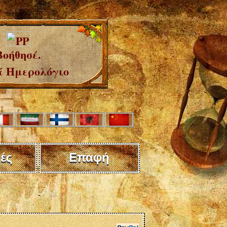
Βοήθησέ.
 Ημερολόγιο
ές
Επαφή