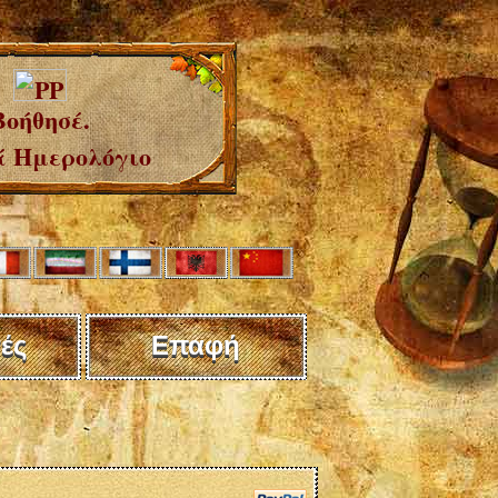
Βοήθησέ.
 Ημερολόγιο
ές
Επαφή