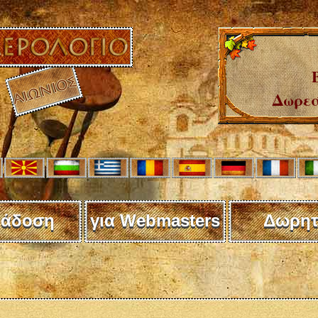
Δωρεά
άδοση
για Webmasters
Δωρητ