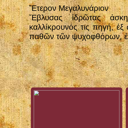
Ἕτερον Μεγαλυνάριον
Ἔβλυσας ἱδρῶτας ἀσκ
καλλίκρουνός τις πηγή, ἐξ
παθῶν τῶν ψυχοφθόρων, ἐ