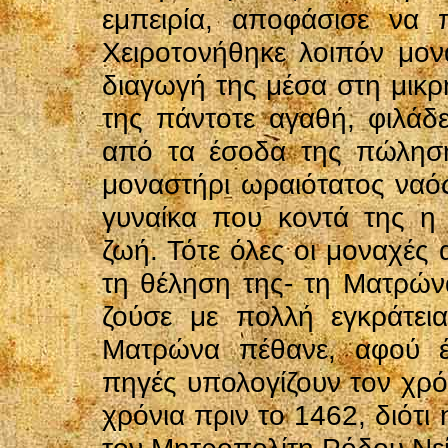
εμπειρία, αποφάσισε να π
Χειροτονήθηκε λοιπόν μο
διαγωγή της μέσα στη μικρ
της πάντοτε αγαθή, φιλάδε
από τα έσοδα της πώλησης
μοναστήρι ωραιότατος ναό
γυναίκα που κοντά της η
ζωή. Τότε όλες οι μοναχές
τη θέληση της- τη Ματρώνα
ζούσε με πολλή εγκράτει
Ματρώνα πέθανε, αφού έ
πηγές υπολογίζουν τον χρό
χρόνια πριν το 1462, διότ