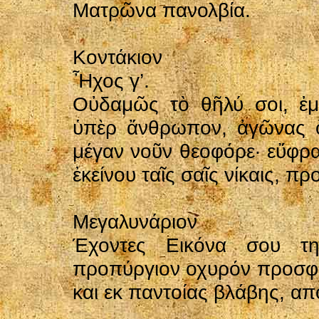
Ματρῶνα πανολβία.
Κοντάκιον
Ἦχος γ’.
Οὐδαμῶς τὸ θῆλύ σοι, ἐ
ὑπὲρ ἄνθρωπον, ἀγῶνας ὄ
μέγαν νοῦν θεοφόρε· εὔφρα
ἐκείνου ταῖς σαῖς νίκαις, π
Μεγαλυνάριον
Έχοντες Εικόνα σου τ
προπύργιον οχυρόν προσφεύ
και εκ παντοίας βλάβης, α