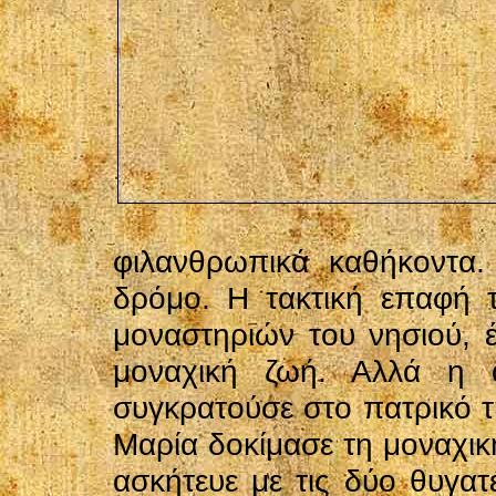
φιλανθρωπικά καθήκοντα.
δρόμο. Η τακτική επαφή τ
μοναστηριών του νησιού, 
μοναχική ζωή. Αλλά η 
συγκρατούσε στο πατρικό τ
Μαρία δοκίμασε τη μοναχικ
ασκήτευε με τις δύο θυγατ