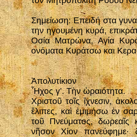
τον Μητροπολίτη Ρόδου Νεί
Σημείωση: Επειδή στα γυνα
την ηγουμένη κυρά, επικρά
Οσία Ματρώνα, Αγία Κυρά
ονόματα Κυράτσω και Κερα
Ἀπολυτίκιον
Ἦχος γ’. Τὴν ὡραιότητα.
Χριστοῦ τοῖς ἴχνεσιν, ἀκο
ἔλιπες, καὶ ἐμιμήσω ἐν σαρ
τοῦ Πνεύματος, δωρεαῖς κ
νῆσον Χίον πανεύφημε· δ