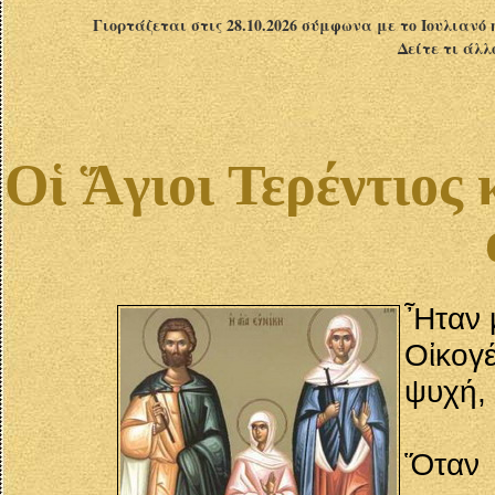
Γιορτάζεται στις 28.10.2026 σύμφωνα με το Ιουλιανό 
Δείτε τι άλλ
Οἱ Ἅγιοι Τερέντιος 
Ἦταν μ
Οἰκογ
ψυχή, 
Ὅταν