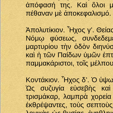
ἀπόφασή της. Καὶ ὅλοι μ
πέθαναν μὲ ἀποκεφαλισμό.
Ἀπολυτίκιον. Ἦχος γ’. Θεία
Νόμῳ φύσεως, συνδεδεμέν
μαρτυρίου τὴν ὁδὸν διηνύσ
καὶ ἡ τῶν Παίδων ὑμῶν ἑπτ
παμμακάριστοι, τοῖς μέλπου
Κοντάκιον. Ἦχος δ’. Ὁ ὑψω
Ὡς συζυγία εὐσεβὴς καὶ
τρισμάκαρ, λαμπρὰ χορεία
ἐκθρέψαντες, τοὺς σεπτοὺς