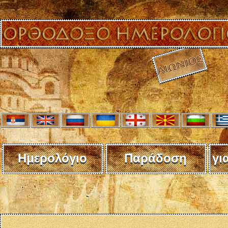
Ημερολόγιο
Παράδοση
γι