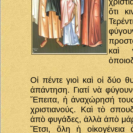
χριστι
ὅτι κ
Τερέν
φύγο
προστ
καὶ 
ὁποιο
Οἱ πέντε γιοὶ καὶ οἱ δύο 
ἀπάντηση. Γιατί νὰ φύγουν
Ἔπειτα, ἡ ἀναχώρησή τους 
χριστιανούς. Καὶ τὸ σπουδ
ἀπὸ φυγάδες, ἀλλὰ ἀπὸ μάρ
Ἔτσι, ὅλη ἡ οἰκογένεια 