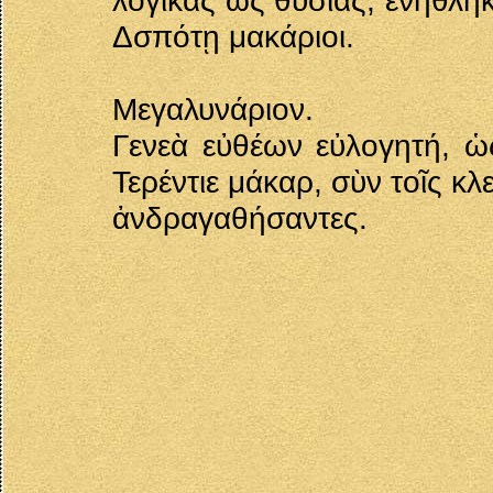
λογικὰς ὠς θυσίας, ἐνηθλη
Δσπότῃ μακάριοι.
Μεγαλυνάριον.
Γενεὰ εὐθέων εὐλογητή, ὡ
Τερέντιε μάκαρ, σὺν τοῖς κλε
ἀνδραγαθήσαντες.