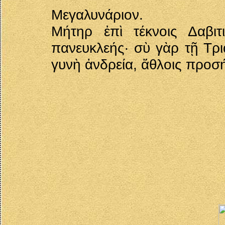
Μεγαλυνάριον.
Μήτηρ ἐπὶ τέκνοις Δαβι
πανευκλεής· σὺ γὰρ τῇ Τρι
γυνὴ ἀνδρεία, ἄθλοις προσ