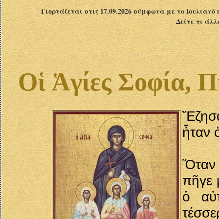
Γιορτάζεται στις 17.09.2026 σύμφωνα με το Ιουλιανό 
Δείτε τι άλλ
Οἱ Ἁγίες Σοφία, 
Ἔζησ
ἦταν 
Ὅταν 
πῆγε 
ὁ αὐ
τέσσε