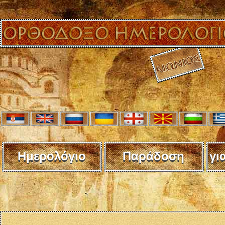
Ημερολόγιο
Παράδοση
γι