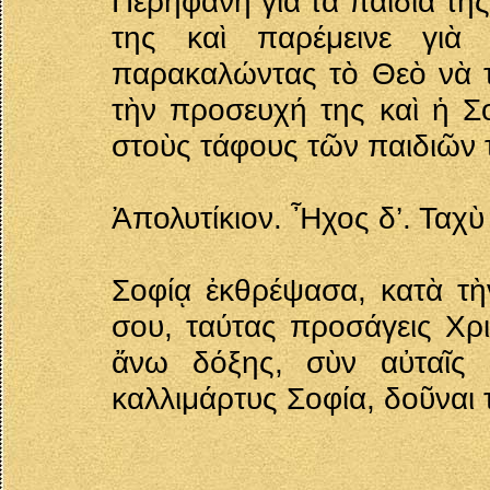
Περήφανη γιὰ τὰ παιδιά της 
της καὶ παρέμεινε γιὰ 
παρακαλώντας τὸ Θεὸ νὰ τ
τὴν προσευχή της καὶ ἡ Σ
στοὺς τάφους τῶν παιδιῶν 
Ἀπολυτίκιον. Ἦχος δ’. Ταχ
Σοφίᾳ ἐκθρέψασα, κατὰ τὴν
σου, ταύτας προσάγεις Χρ
ἄνω δόξης, σὺν αὐταῖς 
καλλιμάρτυς Σοφία, δοῦναι τ