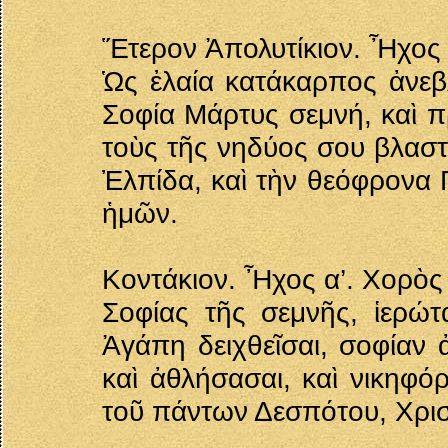
Ἕτερον Ἀπολυτίκιον. Ἦχος 
Ὡς ἐλαία κατάκαρπος ἀνεβλ
Σοφία Μάρτυς σεμνή, καὶ 
τοὺς τῆς νηδύος σου βλαστ
Ἐλπίδα, καὶ τὴν θεόφρονα 
ἡμῶν.
Κοντάκιον. Ἦχος α’. Χορὸς
Σοφίας τῆς σεμνῆς, ἱερώτα
Ἀγάπη δειχθεῖσαι, σοφίαν 
καὶ ἀθλήσασαι, καὶ νικηφό
τοῦ πάντων Δεσπότου, Χρι