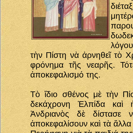
διέτα
μητέ
παρ
δωδε
λόγου
τὴν Πίστη νὰ ἀρνηθεῖ τὸ Χ
φρόνημα τῆς νεαρῆς. Τότ
ἀποκεφαλισμό της.
Τὸ ἴδιο σθένος μὲ τὴν Πίσ
δεκάχρονη Ἐλπίδα καὶ 
Ἀνδριανὸς δὲ δίστασε ν
ἀποκεφαλίσουν καὶ τὰ ἄλλα 