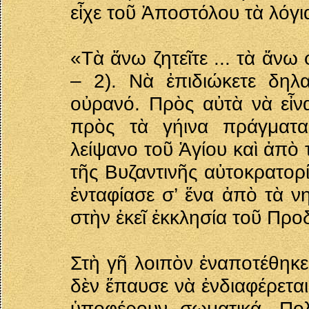
εἶχε τοῦ Ἀποστόλου τὰ λόγι
«Τὰ ἄνω ζητεῖτε ... τὰ ἄνω 
– 2). Νὰ ἐπιδιώκετε δηλ
οὐρανό. Πρὸς αὐτὰ νὰ εἶνα
πρὸς τὰ γήινα πράγματα
λείψανο τοῦ Ἁγίου καὶ ἀπὸ 
τῆς Βυζαντινῆς αὐτοκρατορί
ἐνταφίασε σ’ ἕνα ἀπὸ τὰ ν
στὴν ἐκεῖ ἐκκλησία τοῦ Πρ
Στὴ γῆ λοιπὸν ἐναποτέθηκ
δὲν ἔπαυσε νὰ ἐνδιαφέρεται
ὑποφέρουν σωματικά. Πολ