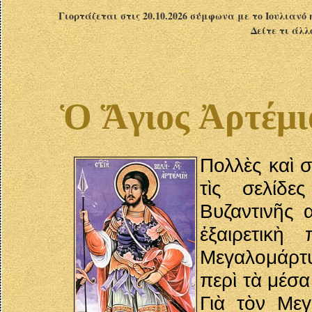
Γιορτάζεται στις 20.10.2026 σύμφωνα με το Ιουλιανό 
Δείτε τι άλλ
Ὁ Ἅγιος Ἀρτέμι
Πολλὲς καὶ 
τὶς σελίδε
Βυζαντινῆς 
ἐξαιρετικὴ
Μεγαλομάρτυ
περὶ τὰ μέσα
Γιὰ τὸν Μεγ