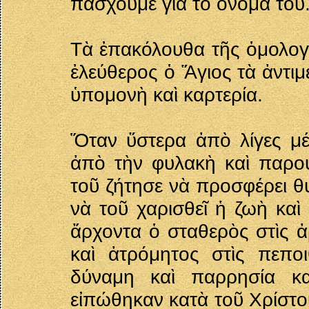
πάσχουμε γιὰ τὸ ὄνομά του
Τὰ ἐπακόλουθα τῆς ὁμολογί
ἐλεύθερος ὁ Ἅγιος τὰ ἀντιμ
ὑπομονὴ καὶ καρτερία.
Ὅταν ὕστερα ἀπὸ λίγες μέ
ἀπὸ τὴν φυλακὴ καὶ παρου
τοῦ ζήτησε νὰ προσφέρει θ
νὰ τοῦ χαρισθεῖ ἡ ζωὴ καὶ
ἄρχοντα ὁ σταθερὸς στὶς ἀ
καὶ ἀτρόμητος στὶς πεπο
δύναμη καὶ παρρησία κα
εἰπώθηκαν κατὰ τοῦ Χρίστο