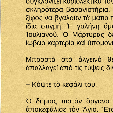
συγκλονίζει κυριολεκτικὰ τ
σκληρότερα βασανιστήρια. 
ξίφος νὰ βγάλουν τὰ μάτια 
ἴδια στιγμή. Ἡ γαλήνη ὅμ
Ἰουλιανοῦ. Ὁ Μάρτυρας δέ
ἰώβειο καρτερία καὶ ὑπομον
Μπροστὰ στὸ ἀλγεινὸ θέ
ἀπαλλαγεῖ ἀπὸ τὶς τύψεις δίν
– Κόψτε τὸ κεφάλι του.
Ὁ δήμιος πιστὸν ὄργανο 
ἀποκεφάλισε τὸν Ἅγιο. Ἔτσ