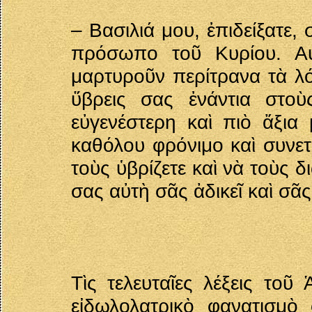
– Βασιλιά μου, ἐπιδείξατε
πρόσωπο τοῦ Κυρίου. Αὐ
μαρτυροῦν περίτρανα τὰ λό
ὕβρεις σας ἐνάντια στοὺ
εὐγενέστερη καὶ πιὸ ἄξια
καθόλου φρόνιμο καὶ συνετ
τοὺς ὑβρίζετε καὶ νὰ τοὺς
σας αὐτὴ σᾶς ἀδικεῖ καὶ σᾶς 
Τὶς τελευταῖες λέξεις τοῦ
εἰδωλολατρικὸ φανατισμὸ 