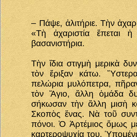
– Πάψε, ἀλιτήριε. Τὴν ἀχαρ
«Τὴ ἀχαριστία ἕπεται ἡ
βασανιστήρια.
Τὴν ἴδια στιγμὴ μερικὰ δυ
τὸν ἔριξαν κάτω. Ὕστερ
πελώρια μυλόπετρα, πῆρα
τὸν Ἅγιο, ἄλλη ὁμάδα δυ
σήκωσαν τὴν ἄλλη μισὴ κ
Σκοπὸς ἕνας. Νὰ τοῦ συντ
πόνοι. Ὁ Ἀρτέμιος ὅμως μὲ
καρτεροψυχία του. Ὑπομένει 