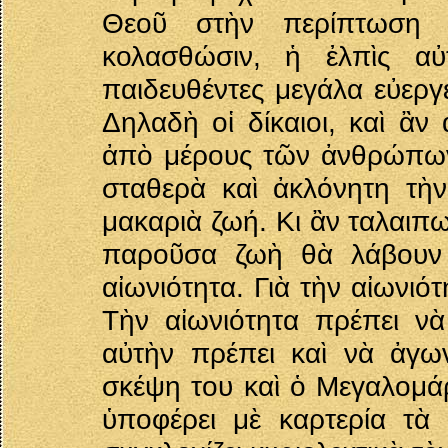
Θεοῦ στὴν περίπτωση
κολασθώσιν, ἡ ἐλπὶς αὐ
παιδευθέντες μεγάλα εὐεργε
Δηλαδὴ οἱ δίκαιοι, καὶ ἂ
ἀπὸ μέρους τῶν ἀνθρώπων 
σταθερὰ καὶ ἀκλόνητη τὴ
μακαριὰ ζωή. Κι ἂν ταλαιπ
παροῦσα ζωὴ θὰ λάβουν 
αἰωνιότητα. Γιὰ τὴν αἰωνιό
Τὴν αἰωνιότητα πρέπει νὰ
αὐτὴν πρέπει καὶ νὰ ἀγων
σκέψη του καὶ ὁ Μεγαλομάρ
ὑποφέρει μὲ καρτερία τὰ 