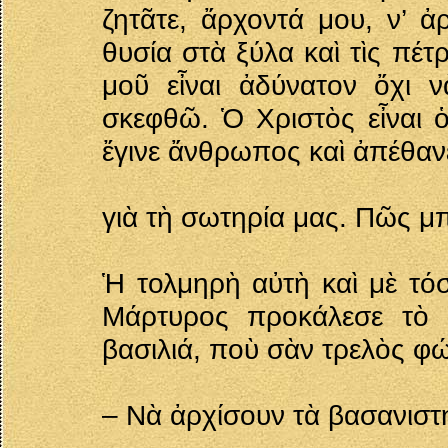
ζητᾶτε, ἄρχοντά μου, ν’ 
θυσία στὰ ξύλα καὶ τὶς πέτ
μοῦ εἶναι ἀδύνατον ὄχι 
σκεφθῶ. Ὁ Χριστὸς εἶναι 
ἔγινε ἄνθρωπος καὶ ἀπέθαν
γιὰ τὴ σωτηρία μας. Πῶς 
Ἡ τολμηρὴ αὐτὴ καὶ μὲ τό
Μάρτυρος προκάλεσε τὸ 
βασιλιά, ποὺ σὰν τρελὸς φ
– Νὰ ἀρχίσουν τὰ βασανιστ