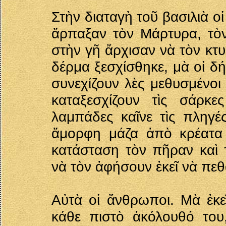
Στὴν διαταγὴ τοῦ βασιλιὰ ο
ἅρπαξαν τὸν Μάρτυρα, τὸ
στὴν γῆ ἄρχισαν νὰ τὸν κτ
δέρμα ξεσχίσθηκε, μὰ οἱ δή
συνεχίζουν λὲς μεθυσμένοι
καταξεσχίζουν τὶς σάρκ
λαμπάδες καῖνε τὶς πληγέ
ἄμορφη μάζα ἀπὸ κρέατα 
κατάσταση τὸν πῆραν καὶ 
νὰ τὸν ἀφήσουν ἐκεῖ νὰ πεθ
Αὐτὰ οἱ ἄνθρωποι. Μὰ ἐκε
κάθε πιστὸ ἀκόλουθό το