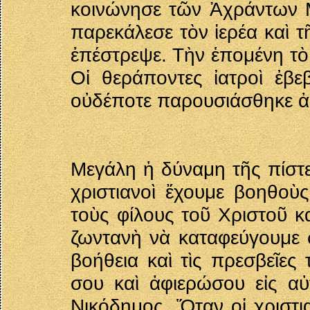
κοινώνησε τῶν Ἀχράντων Μυ
παρεκάλεσε τὸν ἱερέα καὶ 
ἐπέστρεψε. Τὴν ἑπομένη τὸ 
Οἱ θεράποντες ἰατροὶ ἐβ
οὐδέποτε παρουσιάσθηκε ἀ
Μεγάλη ἡ δύναμη τῆς πίστε
χριστιανοὶ ἔχουμε βοηθοὺ
τοὺς φίλους τοῦ Χριστοῦ κα
ζωντανὴ νὰ καταφεύγουμε σ
βοήθεια καὶ τὶς πρεσβεῖες
σου καὶ ἀφιερώσου εἰς αὐ
Νικόδημος. Ὅταν οἱ χριστι