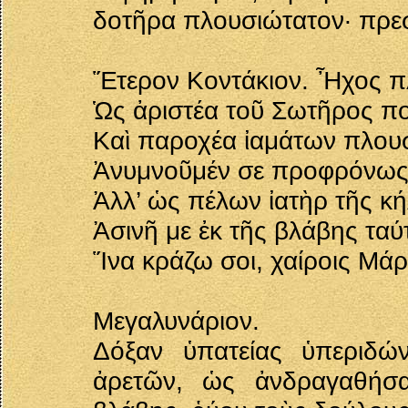
δοτῆρα πλουσιώτατον· πρε
Ἕτερον Κοντάκιον. Ἦχος πλ
Ὡς ἀριστέα τοῦ Σωτῆρος π
Καὶ παροχέα ἰαμάτων πλο
Ἀνυμνοῦμέν σε προφρόνως
Ἀλλ’ ὡς πέλων ἰατὴρ τῆς κή
Ἀσινῆ με ἐκ τῆς βλάβης ταύ
Ἵνα κράζω σοι, χαίροις Μάρ
Μεγαλυνάριον.
Δόξαν ὑπατείας ὑπεριδώ
ἀρετῶν, ὡς ἀνδραγαθήσα