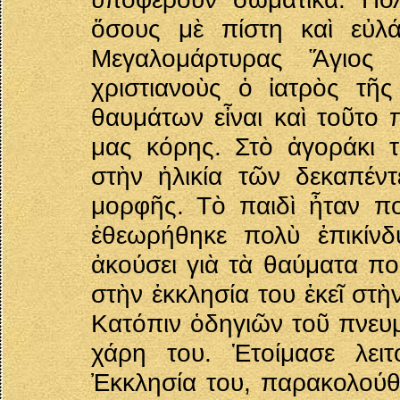
ὅσους μὲ πίστη καὶ εὐλά
Μεγαλομάρτυρας Ἅγιος Ἀ
χριστιανοὺς ὁ ἰατρὸς τῆ
θαυμάτων εἶναι καὶ τοῦτο 
μας κόρης. Στὸ ἀγοράκι τ
στὴν ἡλικία τῶν δεκαπέν
μορφῆς. Τὸ παιδὶ ἦταν π
ἐθεωρήθηκε πολὺ ἐπικίνδ
ἀκούσει γιὰ τὰ θαύματα πο
στὴν ἐκκλησία του ἐκεῖ στ
Κατόπιν ὁδηγιῶν τοῦ πνευμ
χάρη του. Ἑτοίμασε λειτ
Ἐκκλησία του, παρακολούθη