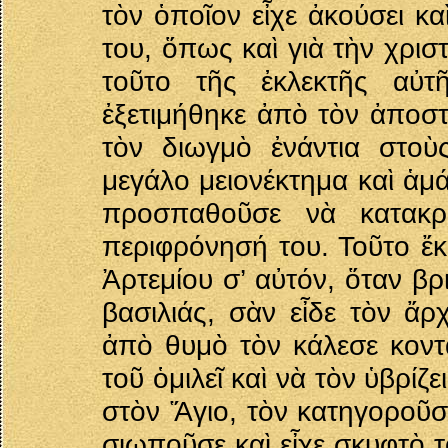
τὸν ὁποῖον εἶχε ἀκούσει κα
του, ὅπως καὶ γιὰ τὴν χρισ
τοῦτο τῆς ἐκλεκτῆς αὐτ
ἐξετιμήθηκε ἀπὸ τὸν ἀποστά
τὸν διωγμὸ ἐνάντια στοὺ
μεγάλο μειονέκτημα καὶ ἁμ
προσπαθοῦσε νὰ κατακρί
περιφρόνησή του. Τοῦτο ἔκ
Ἀρτεμίου σ’ αὐτόν, ὅταν β
βασιλιάς, σὰν εἶδε τὸν ἄρ
ἀπὸ θυμὸ τὸν κάλεσε κοντ
τοῦ ὁμιλεῖ καὶ νὰ τὸν ὑβρί
στὸν Ἅγιο, τὸν κατηγοροῦσε
σιωποῦσε καὶ εἶχε σκυφτὸ τ