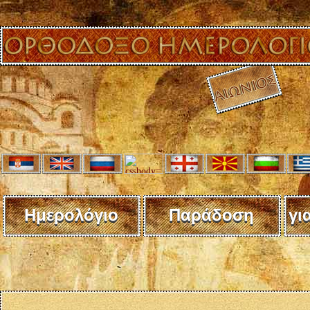
Ημερολόγιο
Παράδοση
γι