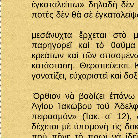
ἐγκαταλείπω» δηλαδὴ δὲν 
ποτὲς δὲν θὰ σὲ ἐγκαταλείψ
μεσάνυχτα ἔρχεται στὸ μ
παρηγορεῖ καὶ τὸ θαῦμα
κρεάτων καὶ τῶν σπασμένω
κατάσταση. Θεραπεύεται. 
γονατίζει, εὐχαριστεῖ καὶ δο
Ὄρθιον νὰ βαδίζει ἐπάνω 
Ἁγίου Ἰακώβου τοῦ Ἀδελφ
πειρασμόν» (Ἰακ. α’ 12)
δέχεται μὲ ὑπομονὴ τὶς δο
ποὺ πῆγε τὸ πρωὶ νὰ ἰδεῖ