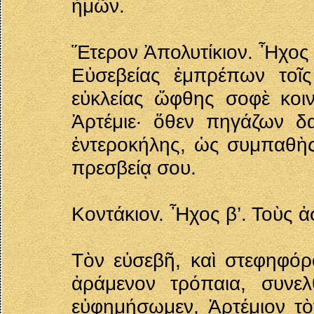
ἡμῶν.
Ἕτερον Ἀπολυτίκιον. Ἦχος 
Εὐσεβείας ἐμπρέπων τοῖ
εὐκλείας ὤφθης σοφὲ κοι
Ἀρτέμιε· ὅθεν πηγάζων δ
ἐντεροκήλης, ὡς συμπαθὴς
πρεσβείᾳ σου.
Κοντάκιοv. Ἦχος β’. Τοὺς ἀ
Τὸν εὐσεβῆ, καὶ στεφηφόρ
ἀράμενον τρόπαια, συνελ
εὐφημήσωμεν, Ἀρτέμιον τὸ