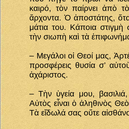
καιρό, τὸν παίρνει ἀπὸ τ
ἄρχοντα. Ὁ ἀποστάτης, ὅταν
μάτια του. Κάποια στιγμὴ 
τὴν σιωπὴ καὶ τὰ ἐπιφωνήμ
– Μεγάλοι οἱ Θεοί μας, Ἀρτ
προσφέρεις θυσία σ’ αὐτοὺ
ἀχάριστος.
– Τὴν ὑγεία μου, βασιλιά
Αὐτὸς εἶναι ὁ ἀληθινὸς Θ
Τὰ εἴδωλά σας οὔτε αἰσθάνο