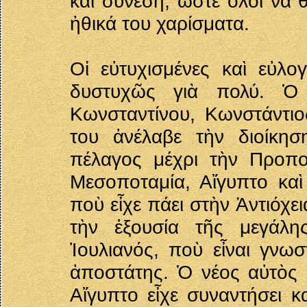
καὶ σύνεση, ὥστε ὅλοι νὰ 
ἠθικά του χαρίσματα.
Οἱ εὐτυχισμένες καὶ εὐλο
δυστυχῶς γιὰ πολύ. Ὁ 
Κωνσταντίνου, Κωνστάντιο
του ἀνέλαβε τὴν διοίκη
πέλαγος μέχρι τὴν Προπον
Μεσοποταμία, Αἴγυπτο καὶ
ποὺ εἶχε πάει στὴν Ἀντιόχε
τὴν ἐξουσία τῆς μεγάλη
Ἰουλιανός, ποὺ εἶναι γνω
ἀποστάτης. Ὁ νέος αὐτὸς β
Αἴγυπτο εἶχε συναντήσει κ