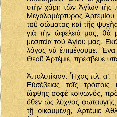
στὴν χάρη τῶν Ἁγίων τῆς π
Μεγαλομάρτυρος Ἀρτεμίου κ
τοῦ σώματος καὶ τῆς ψυχῆς 
γιὰ τὴν ὠφέλειά μας, θὰ 
μεσιτεία τοῦ Ἁγίου μας. Ἐκ
λόγος νὰ ἐπιμένουμε. Ἕνα 
Θεοῦ Ἀρτέμιε, πρέσβευε ὑπ
Ἀπολυτίκιον. Ἦχος πλ. α’.
Εὐσέβειας τοῖς τρόποις 
ὤφθης σοφὲ κοινωνός, πρὸ
ὅθεν ὡς λύχνος φωταυγής,
τῇ οἰκουμένῃ, Ἀρτέμιε Ἀ