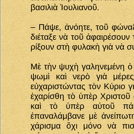
βασιλιὰ Ἰουλιανοῦ.
– Πάψε, ἀνόητε, τοῦ φώναξ
διέταξε νὰ τοῦ ἀφαιρέσουν 
ρίξουν στὴ φυλακὴ γιὰ νὰ σ
Μὲ τὴν ψυχὴ γαληνεμένη ὁ 
ψωμὶ καὶ νερὸ γιὰ μέρες
εὐχαριστώντας τὸν Κύριο γ
ἐχαρίσθη τὸ ὑπὲρ Χριστοῦ 
καὶ τὸ ὑπὲρ αὐτοῦ πάσχ
ἐπαναλάμβανε μὲ ἀνείπωτ
χάρισμα ὄχι μόνο νὰ πισ