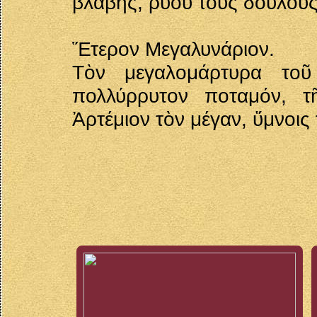
βλάβης, ῥύου τοὺς δούλους
Ἕτερον Μεγαλυνάριον.
Τὸν μεγαλομάρτυρα τοῦ
πολλύρρυτον ποταμόν, τῆ
Ἀρτέμιον τὸν μέγαν, ὕμνοις