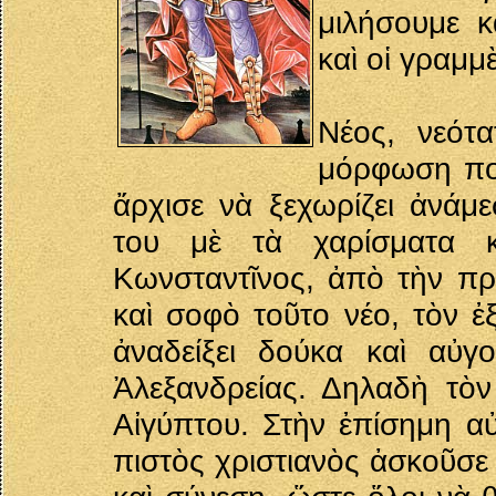
μιλήσουμε κ
καὶ οἱ γραμ
Νέος, νεότ
μόρφωση ποὺ
ἄρχισε νὰ ξεχωρίζει ἀνάμ
του μὲ τὰ χαρίσματα 
Κωνσταντῖνος, ἀπὸ τὴν πρ
καὶ σοφὸ τοῦτο νέο, τὸν ἐξ
ἀναδείξει δούκα καὶ αὐγ
Ἀλεξανδρείας. Δηλαδὴ τὸν
Αἰγύπτου. Στὴν ἐπίσημη αὐ
πιστὸς χριστιανὸς ἀσκοῦσε