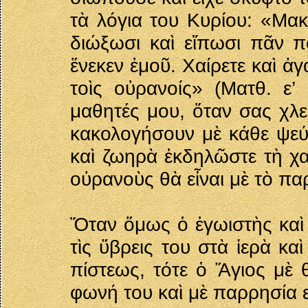
τὰ λόγια του Κυρίου: «Μακ
διώξωσι καὶ εἴπωσι πᾶν 
ἕνεκεν ἐμοῦ. Χαίρετε καὶ ἀ
τοὶς οὐρανοίς» (Ματθ. ε’ 
μαθητές μου, ὅταν σας χλε
κακολογήσουν μὲ κάθε ψεύτ
καὶ ζωηρὰ ἐκδηλῶστε τὴ χα
οὐρανοὺς θὰ εἶναι μὲ τὸ π
Ὅταν ὅμως ὁ ἐγωιστὴς καὶ 
τὶς ὕβρεις του στὰ ἱερὰ κα
πίστεως, τότε ὁ Ἅγιος μὲ
φωνή του καὶ μὲ παρρησία 