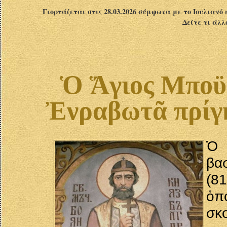
Γιορτάζεται στις 28.03.2026 σύμφωνα με το Ιουλιανό 
Δείτε τι άλλ
Ὁ Ἅγιος Μποϋὰ
Ἐνραβωτᾶ πρίγ
Ὁ 
βα
(8
ὁπ
σκ