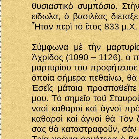
θυσιαστικὸ συμπόσιο. Στὴ
εἴδωλα, ὁ βασιλέας διέταξ
Ἦταν περὶ τὸ ἔτος 833 μ.Χ.
Σύμφωνα μὲ τὴν μαρτυρί
Ἀχρίδος (1090 – 1126), ὁ 
μαρτυρίου του προφήτευσε 
ὁποία σήμερα πεθαίνω, θὰ
Ἐσεῖς μάταια προσπαθεῖτε
μου. Τὸ σημεῖο τοῦ Σταυρο
ναοὶ καθαροὶ καὶ ἁγνοὶ πρὸ
καθαροὶ καὶ ἁγνοὶ θὰ Τὸν 
σας θὰ καταστραφοῦν, σὰν 