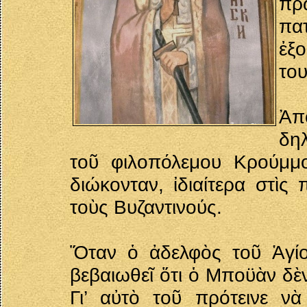
πρ
πατ
ἐξ
του
Ἀπ
δη
τοῦ φιλοπόλεμου Κρούμμο
διώκονταν, ἰδιαίτερα στὶς
τοὺς Βυζαντινούς.
Ὅταν ὁ ἀδελφὸς τοῦ Ἁγίο
βεβαιωθεῖ ὅτι ὁ Μποϋὰν δὲν
Γι’ αὐτὸ τοῦ πρότεινε νὰ