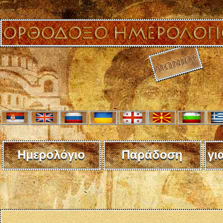
Ημερολόγιο
Παράδοση
γι