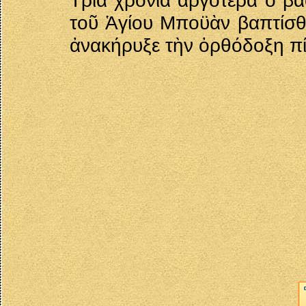
Τρία χρόνια ἀργότερα ὁ β
τοῦ Ἁγίου Μποϋὰν βαπτίσθη
ἀνακήρυξε τὴν ὀρθόδοξη πί