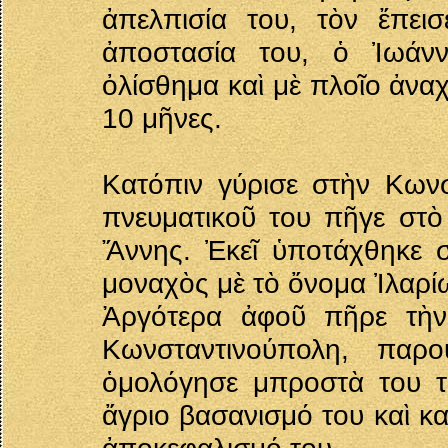
ἀπελπισία του, τὸν ἔπεισ
ἀποστασία του, ὁ Ἰωάνν
ὀλίσθημα καὶ μὲ πλοῖο ἀνα
10 μῆνες.
Κατόπιν γύρισε στὴν Κων
πνευματικοῦ του πῆγε στὸ
Ἄννης. Ἐκεῖ ὑποτάχθηκε 
μοναχὸς μὲ τὸ ὄνομα Ἰλαρί
Ἀργότερα ἀφοῦ πῆρε τὴν
Κωνσταντινούπολη, παρο
ὁμολόγησε μπροστὰ του τὸ
ἄγριο βασανισμό του καὶ κα