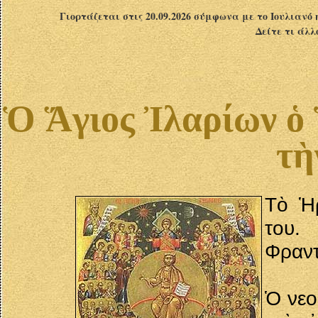
Γιορτάζεται στις 20.09.2026 σύμφωνα με το Ιουλιανό 
Δείτε τι άλλ
Ὁ Ἅγιος Ἰλαρίων ὁ
τὴ
Τὸ Ἡρ
του
Φραντ
Ὁ νεο