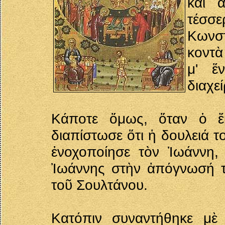
καὶ ἀ
τέσσε
Κωνστ
κοντὰ
μ' ἕ
διαχε
Κάποτε ὅμως, ὅταν ὁ ἔ
διαπίστωσε ὅτι ἡ δουλειά το
ἐνοχοποίησε τὸν Ἰωάννη,
Ἰωάννης στὴν ἀπόγνωσή το
τοῦ Σουλτάνου.
Κατόπιν συναντήθηκε μὲ