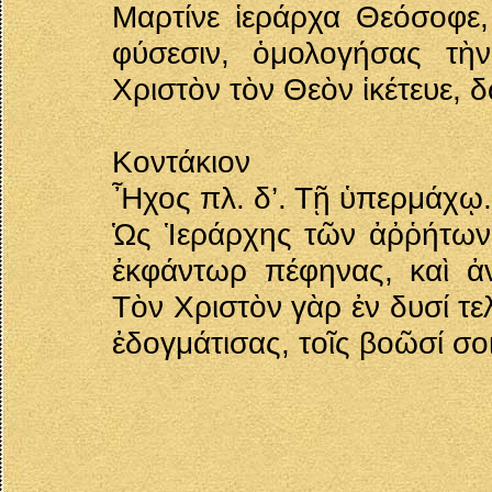
Μαρτίνε ἱεράρχα Θεόσοφε,
φύσεσιν, ὁμολογήσας τὴ
Χριστὸν τὸν Θεὸν ἱκέτευε, 
Κοντάκιον
Ἦχος πλ. δ’. Τῇ ὑπερμάχῳ.
Ὡς Ἱεράρχης τῶν ἀῤῥήτων 
ἐκφάντωρ πέφηνας, καὶ ἀ
Τὸν Χριστὸν γὰρ ἐν δυσί τε
ἐδογμάτισας, τοῖς βοῶσί σοι