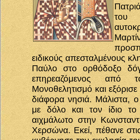
Πατρι
του 
αυτοκ
Μαρτί
προσπ
ειδικούς απεσταλμένους κλ
Παύλο στο ορθόδοξο δόγ
επηρεαζόμενος από τ
Μονοθελητισμό και εξόρισε
διάφορα νησιά. Μάλιστα, ο
με δόλο και τον ίδιο τ
αιχμάλωτο στην Κωνσταντι
Χερσώνα. Εκεί, πέθανε στι