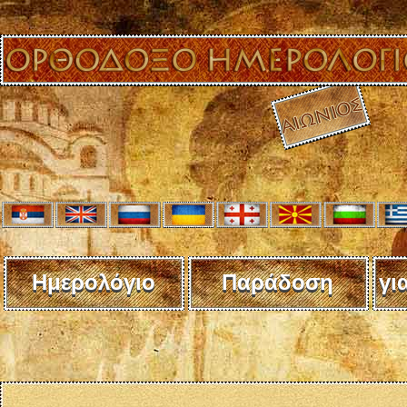
Ημερολόγιο
Παράδοση
γι