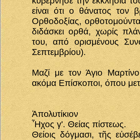
κυβέρνησε την εκκλησία το
είναι ότι ο θάνατος τον β
Ορθοδοξίας, ορθοτομούντα 
διδάσκει ορθά, χωρίς πλά
του, από ορισμένους Συνα
Σεπτεμβρίου).
Μαζί με τον Άγιο Μαρτίν
ακόμα Επίσκοποι, όπου μετ
Ἀπολυτίκιον
Ἦχος γ'. Θείας πίστεως.
Θείοις δόγμασι, τῆς εὐσέβ