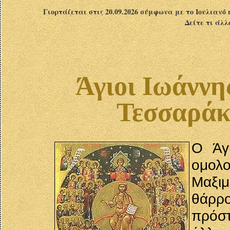
Γιορτάζεται στις 20.09.2026 σύμφωνα με το Ιουλιανό 
Δείτε τι άλλ
Άγιοι Ιωάννης
Τεσσαράκ
Ο Άγ
ομολ
Μαξιμ
θάρρο
πρόστ