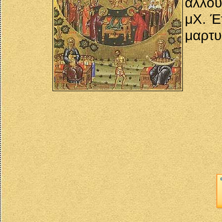
άλλου
μΧ. Έ
μαρτυ