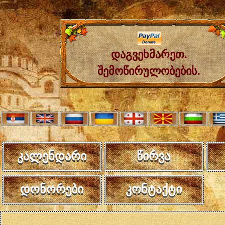
დაგვეხმარეთ.
შემოწირულობების.
კალენდარი
წირვა
დონორები
კონტაქტი