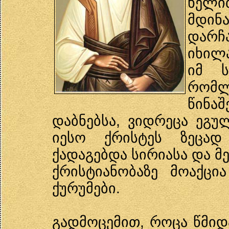
ხელი
მდინ
დარჩ
იხილა
იმ ს
რომლ
წინა
დაბნებსა, ვიდრეცა ეგულ
იესო ქრისტეს ზეცად
ქადაგებდა სირიასა და მ
ქრისტიანობაზე მოაქცი
ქურუმები.
გადმოცემით, როცა წმიდ