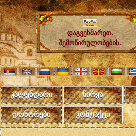
დაგვეხმარეთ.
შემოწირულობების.
კალენდარი
წირვა
დონორები
კონტაქტი