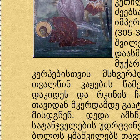
კეთი
ძეებს
იმპე
(305
შვი
დაას
მუქა
კერპებისთვის მსხვერ
თვალწინ ვაჟების წამ
დაკიდეს და რკინის ჩ
თავიდან მკერდამდე გაატ
მისდგნენ. დედა ამხ
სატანჯველების უდრტვინ
ბოლოს ყმაწვილებს თავე