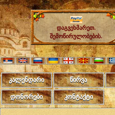
დაგვეხმარეთ.
შემოწირულობების.
კალენდარი
წირვა
დონორები
კონტაქტი