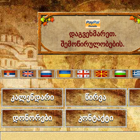
დაგვეხმარეთ.
შემოწირულობების.
კალენდარი
წირვა
დონორები
კონტაქტი