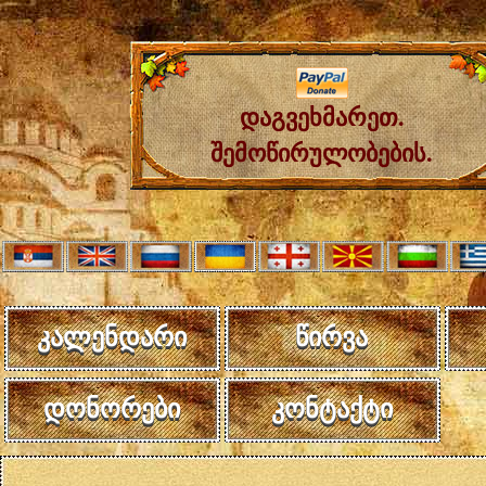
დაგვეხმარეთ.
შემოწირულობების.
კალენდარი
წირვა
დონორები
კონტაქტი