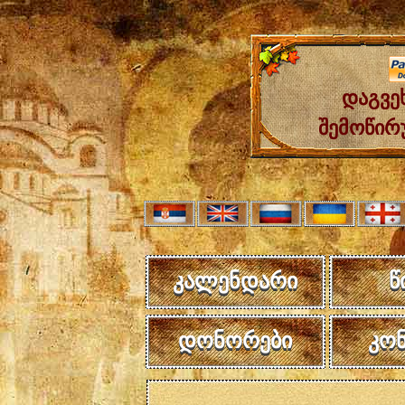
დაგვე
შემოწირ
კალენდარი
წ
დონორები
კო