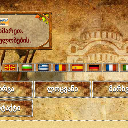
ხმარეთ.
ულობების.
ირვა
ლოცვანი
მარხვ
ნტაქტი